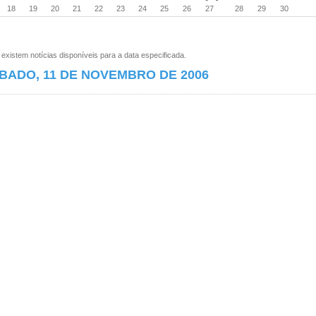
18
19
20
21
22
23
24
25
26
27
28
29
30
xistem notícias disponíveis para a data especificada.
BADO, 11 DE NOVEMBRO DE 2006