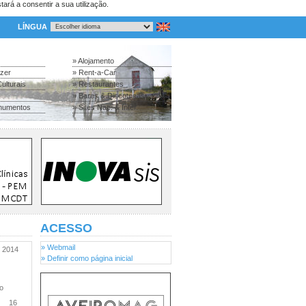
tará a consentir a sua utilização.
LÍNGUA
» Alojamento
azer
» Rent-a-Car
ulturais
» Restaurantes
» Bares & Discotecas
numentos
» Sites Nac. & Inter.
ACESSO
» Webmail
2014
» Definir como página inicial
ro
16