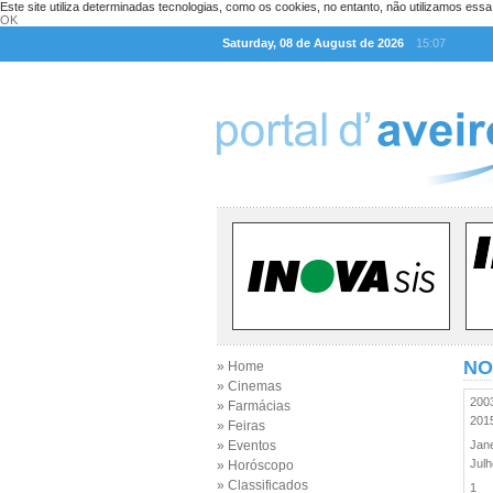
Este site utiliza determinadas tecnologias, como os cookies, no entanto, não utilizamos ess
OK
Saturday, 08 de August de 2026
15:07
NO
» Home
» Cinemas
20
» Farmácias
20
» Feiras
» Eventos
Jan
Jul
» Horóscopo
» Classificados
1