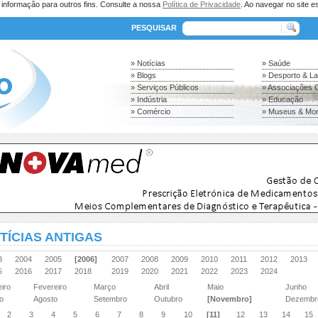
a informação para outros fins. Consulte a nossa
Política de Privacidade
. Ao navegar no site es
PESQUISAR
» Notícias
» Saúde
» Blogs
» Desporto & L
» Serviços Públicos
» Associações C
» Indústria
» Educação
» Comércio
» Museus & Mo
TÍCIAS ANTIGAS
03
2004
2005
[2006]
2007
2008
2009
2010
2011
2012
2013
15
2016
2017
2018
2019
2020
2021
2022
2023
2024
eiro
Fevereiro
Março
Abril
Maio
Junho
ho
Agosto
Setembro
Outubro
[Novembro]
Dezemb
2
3
4
5
6
7
8
9
10
[11]
12
13
14
15