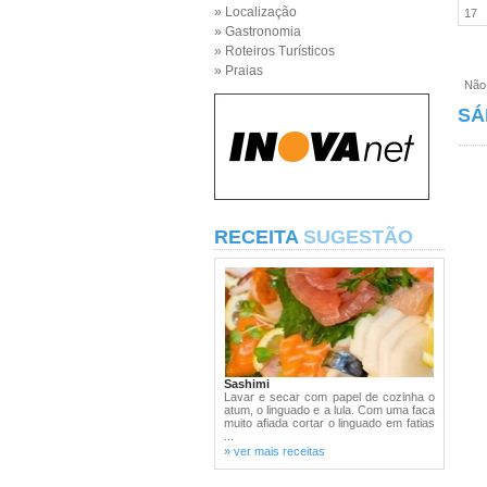
» Localização
17
» Gastronomia
» Roteiros Turísticos
» Praias
Não e
SÁ
RECEITA
SUGESTÃO
Sashimi
Lavar e secar com papel de cozinha o
atum, o linguado e a lula. Com uma faca
muito afiada cortar o linguado em fatias
...
» ver mais receitas