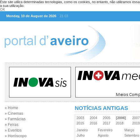
Este site utiliza determinadas tecnologias, como os cookies, no entanto, não utilizamos ess
a sua utilização.
OK
Monday, 10 de August de 2026
21:03
NOTÍCIAS ANTIGAS
» Home
» Cinemas
2003
2004
2005
[2006]
200
» Farmácias
2015
2016
2017
2018
201
» Feiras
» Eventos
Janeiro
Fevereiro
Março
Julho
Agosto
Setembr
» Horóscopo