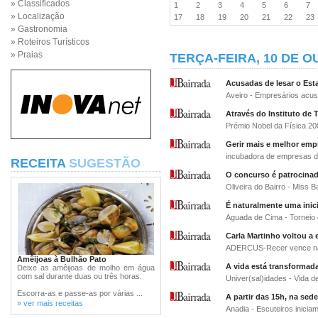
» Classificados
1
2
3
4
5
6
7
» Localização
17
18
19
20
21
22
2
» Gastronomia
» Roteiros Turísticos
» Praias
TERÇA-FEIRA, 10 DE O
Acusadas de lesar o Est
Aveiro - Empresários acus
Através do Instituto de
Prémio Nobel da Física 2
Gerir mais e melhor em
incubadora de empresas d
RECEITA
SUGESTÃO
O concurso é patrocinad
Oliveira do Bairro - Miss 
É naturalmente uma inic
Aguada de Cima - Torneio 
Carla Martinho voltou a 
ADERCUS-Recer vence na 
Amêijoas à Bulhão Pato
A vida está transformad
Deixe as amêijoas de molho em água
com sal durante duas ou três horas.
Univer(sal)idades - Vida d
Escorra-as e passe-as por várias ...
A partir das 15h, na se
» ver mais receitas
Anadia - Escuteiros inicia