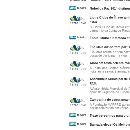
Nobel da Paz 2014 distingu
Lions Clube de Ílhavo an
estar.
O Lions Clube de Ílhavo em 
patrocínio da Junta de Fregue
Ébola: Mulher infectada 
Élio Maia diz-se "em paz"
Élio Maia afirma-se “em paz
gosta de participar na vida ..
Alboi em festa celebra "Sa
A Festa dos Santos Mártire
noite, esta sexta, é animada
Assembleia Municipal de A
FAM.
A Assembleia Municipal de A
apoio de urgência do Fundo d
Campanha de segurança ro
A Fundação MAPFRE apresen
ser desenvolvido em várias c
Treze peregrinos para o di
Bairrada elege ‘Os Melho