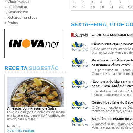
» Classificados
1
2
3
4
5
6
7
» Localização
17
18
19
20
21
22
2
» Gastronomia
» Roteiros Turísticos
» Praias
SEXTA-FEIRA, 10 DE O
OP 2015 na Mealhada: Mel
Câmara Municipal promove
Estão abertas as inscriçõe
promovida pelo Município de 
Peregrinos de Fátima pede
assustaram várias vezes' -
RECEITA
SUGESTÃO
Os peregrinos de Fátima 
Outubro. Num apelo à sensibi
'Economia do Mar será u
anos' - José António Salc
José António Salcedo (CEO
factores determinantes" num
Centro Hospitalar do Baix
O Centro Hospitalar do Bai
Amêijoas com Presunto e Salsa
trimestral de energia, água e 
Lave as amêijoas e deixe-as de molho
em água e sal, dentro do frigorífico, de
Secretário de Estado do A
um dia para o outro.
O secretário de Estado do Am
No dia ...
Polis, a visita às obras de pr
» ver mais receitas