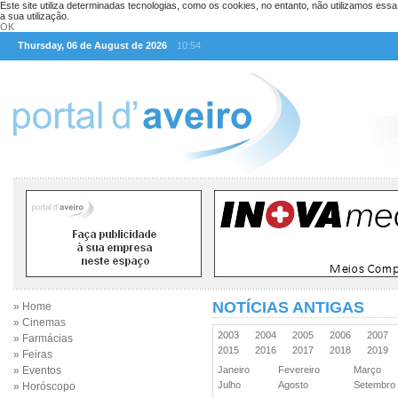
Este site utiliza determinadas tecnologias, como os cookies, no entanto, não utilizamos ess
a sua utilização.
OK
Thursday, 06 de August de 2026
10:54
NOTÍCIAS ANTIGAS
» Home
» Cinemas
2003
2004
2005
2006
2007
» Farmácias
2015
2016
2017
2018
2019
» Feiras
» Eventos
Janeiro
Fevereiro
Março
Julho
Agosto
Setembr
» Horóscopo