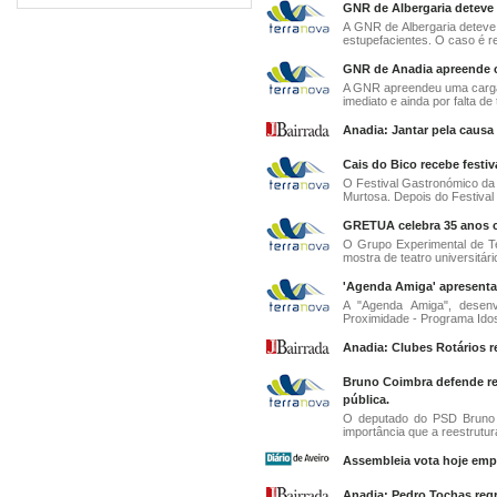
GNR de Albergaria deteve 
A GNR de Albergaria deteve 
estupefacientes. O caso é re
GNR de Anadia apreende c
A GNR apreendeu uma carga d
imediato e ainda por falta de
Anadia: Jantar pela causa 
Cais do Bico recebe festiv
O Festival Gastronómico da
Murtosa. Depois do Festival 
GRETUA celebra 35 anos co
O Grupo Experimental de Te
mostra de teatro universitário
'Agenda Amiga' apresentad
A "Agenda Amiga", desenv
Proximidade - Programa Idos
Anadia: Clubes Rotários re
Bruno Coimbra defende re
pública.
O deputado do PSD Bruno C
importância que a reestrutur
Assembleia vota hoje emp
Anadia: Pedro Tochas regr