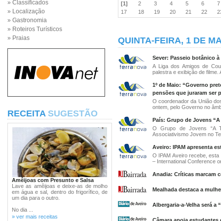
» Classificados
[1]
2
3
4
5
6
» Localização
17
18
19
20
21
22
» Gastronomia
» Roteiros Turísticos
» Praias
QUINTA-FEIRA, 1 DE MA
Sever: Passeio botânico à
A Liga dos Amigos de Cou
palestra e exibição de filme.
1º de Maio: “Governo pret
pensões que juraram ser p
O coordenador da União dos
ontem, pelo Governo no âmb
RECEITA
SUGESTÃO
País: Grupo de Jovens “A
O Grupo de Jovens “A T
Associativismo Jovem no Teat
Aveiro: IPAM apresenta es
O IPAM Aveiro recebe, esta 
– International Conference on
Anadia: Críticas marcam
Amêijoas com Presunto e Salsa
Lave as amêijoas e deixe-as de molho
Mealhada destaca a mulher
em água e sal, dentro do frigorífico, de
um dia para o outro.
Albergaria-a-Velha será a 
No dia ...
» ver mais receitas
Câmara apoia estudantes 