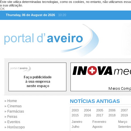
Este site utiliza determinadas tecnologias, como os cookies, no entanto, não utilizamos ess
a sua utilização.
OK
Thursday, 06 de August de 2026
10:20
NOTÍCIAS ANTIGAS
» Home
» Cinemas
2003
2004
2005
2006
2007
» Farmácias
2015
2016
2017
2018
2019
» Feiras
» Eventos
Janeiro
Fevereiro
Março
Julho
Agosto
Setemb
» Horóscopo