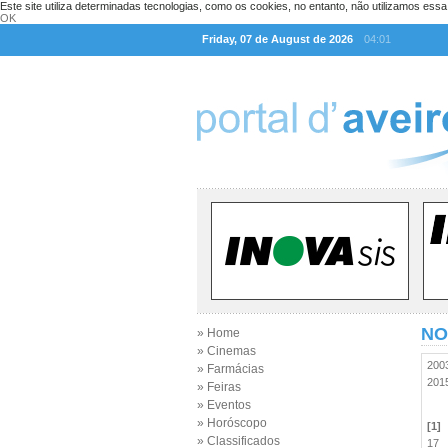
Este site utiliza determinadas tecnologias, como os cookies, no entanto, não utilizamos ess
OK
Friday, 07 de August de 2026
04:01
NO
» Home
» Cinemas
20
» Farmácias
20
» Feiras
» Eventos
» Horóscopo
[1]
» Classificados
17