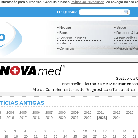
a informação para outros fins. Consulte a nossa
Política de Privacidade
. Ao navegar no site es
PESQUISAR
» Notícias
» Saúde
» Blogs
» Desporto & L
» Serviços Públicos
» Associações C
» Indústria
» Educação
» Comércio
» Museus & Mo
TÍCIAS ANTIGAS
03
2004
2005
2006
2007
2008
2009
2010
2011
2012
2013
15
2016
2017
2018
2019
2020
2021
2022
[2023]
2024
2
3
4
5
6
7
8
9
10
11
12
13
14
15
18
19
20
21
22
23
24
25
26
27
28
29
30
31