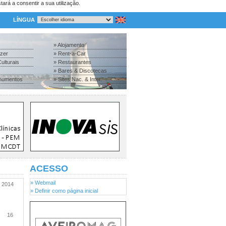
tará a consentir a sua utilização.
LÍNGUA
» Alojamento
azer
» Rent-a-Car
ulturais
» Restaurantes
» Bares & Discotecas
numentos
» Sites Nac. & Inter.
ACESSO
» Webmail
2014
» Definir como página inicial
16