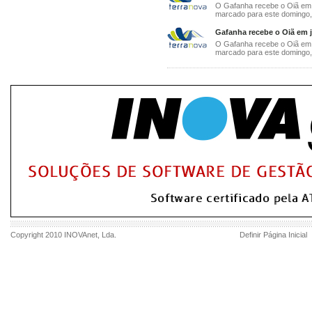
O Gafanha recebe o Oiã em j
marcado para este domingo, 
Gafanha recebe o Oiã em j
O Gafanha recebe o Oiã em j
marcado para este domingo, 
Copyright 2010
INOVAnet
, Lda.
Definir Página Inicial