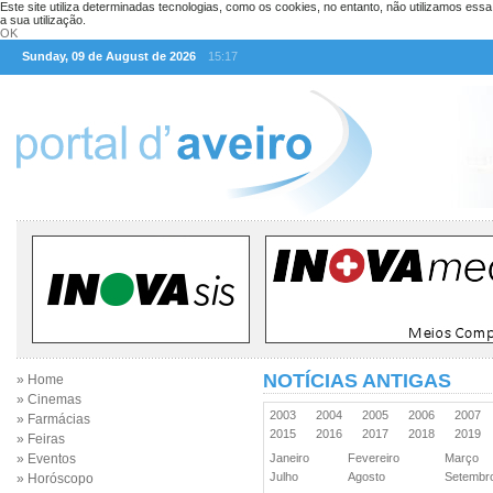
Este site utiliza determinadas tecnologias, como os cookies, no entanto, não utilizamos ess
a sua utilização.
OK
Sunday, 09 de August de 2026
15:17
NOTÍCIAS ANTIGAS
» Home
» Cinemas
2003
2004
2005
2006
2007
» Farmácias
2015
2016
2017
2018
2019
» Feiras
» Eventos
Janeiro
Fevereiro
Março
Julho
Agosto
Setemb
» Horóscopo