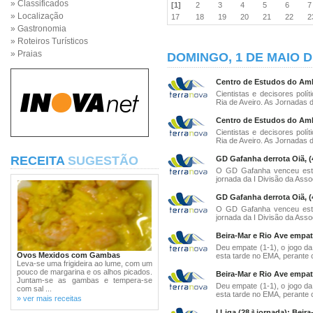
» Classificados
[1]
2
3
4
5
6
» Localização
17
18
19
20
21
22
» Gastronomia
» Roteiros Turísticos
» Praias
DOMINGO, 1 DE MAIO D
Centro de Estudos do Ambi
Cientistas e decisores polí
Ria de Aveiro. As Jornadas da
Centro de Estudos do Ambi
Cientistas e decisores polí
Ria de Aveiro. As Jornadas da
RECEITA
SUGESTÃO
GD Gafanha derrota Oiã, (4
O GD Gafanha venceu esta 
jornada da I Divisão da Asso
GD Gafanha derrota Oiã, (4
O GD Gafanha venceu esta 
jornada da I Divisão da Asso
Beira-Mar e Rio Ave empat
Deu empate (1-1), o jogo da 
Ovos Mexidos com Gambas
esta tarde no EMA, perante c
Leva-se uma frigideira ao lume, com um
pouco de margarina e os alhos picados.
Beira-Mar e Rio Ave empat
Juntam-se as gambas e tempera-se
Deu empate (1-1), o jogo da 
com sal ...
esta tarde no EMA, perante c
» ver mais receitas
I Liga (28.ª jornada): Beir