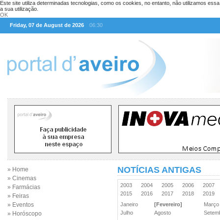
Este site utiliza determinadas tecnologias, como os cookies, no entanto, não utilizamos ess
a sua utilização.
OK
Friday, 07 de August de 2026
06:30
NOTÍCIAS ANTIGAS
» Home
» Cinemas
2003
2004
2005
2006
2007
» Farmácias
2015
2016
2017
2018
2019
» Feiras
» Eventos
Janeiro
[Fevereiro]
Març
Julho
Agosto
Sete
» Horóscopo