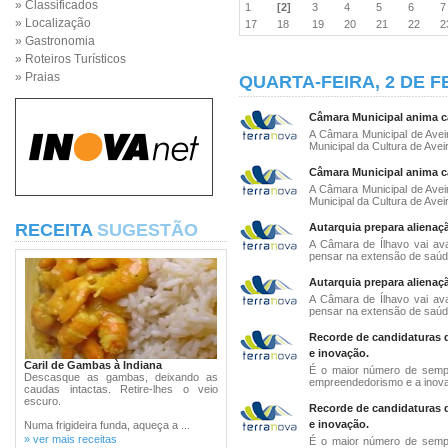
» Classificados
1
[2]
3
4
5
6
» Localização
17
18
19
20
21
22
» Gastronomia
» Roteiros Turísticos
» Praias
QUARTA-FEIRA, 2 DE F
Câmara Municipal anima ca
A Câmara Municipal de Avei
Municipal da Cultura de Aveiro
Câmara Municipal anima ca
A Câmara Municipal de Avei
Municipal da Cultura de Aveiro
RECEITA
SUGESTÃO
Autarquia prepara alienaç
A Câmara de Ílhavo vai av
pensar na extensão de saúde
Autarquia prepara alienaç
A Câmara de Ílhavo vai av
pensar na extensão de saúde
Recorde de candidaturas 
e inovação.
Caril de Gambas à Indiana
É o maior número de sempr
Descasque as gambas, deixando as
empreendedorismo e a inova
caudas intactas. Retire-lhes o veio
escuro.
Recorde de candidaturas 
e inovação.
Numa frigideira funda, aqueça a ...
» ver mais receitas
É o maior número de sempr