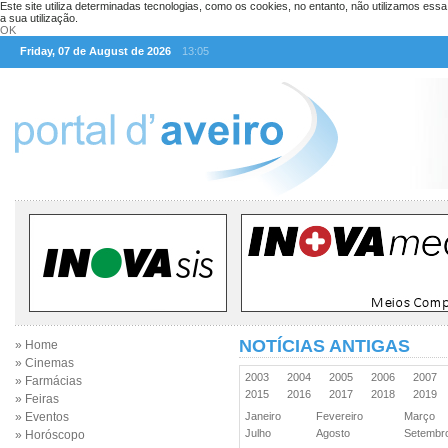
Este site utiliza determinadas tecnologias, como os cookies, no entanto, não utilizamos ess
a sua utilização.
OK
Friday, 07 de August de 2026
13:05
NOTÍCIAS ANTIGAS
» Home
» Cinemas
2003
2004
2005
2006
2007
» Farmácias
2015
2016
2017
2018
2019
» Feiras
» Eventos
Janeiro
Fevereiro
Março
Julho
Agosto
Setemb
» Horóscopo