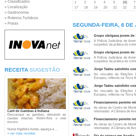
» Classificados
1
2
3
4
5
[6]
» Localização
17
18
19
20
21
22
» Gastronomia
» Roteiros Turísticos
» Praias
SEGUNDA-FEIRA, 6 DE 
Grupo obrigava jovem de 1
A Polícia Judiciária de A
suspeitos da prática do crime
Grupo obrigava jovem de 1
A Polícia Judiciária de A
suspeitos da prática do crime
RECEITA
SUGESTÃO
Jorge Tadeu satisfeito co
No rescaldo da Eleições 
Europeu, reflectiu na Terra N
Jorge Tadeu satisfeito co
No rescaldo da Eleições 
Europeu, reflectiu na Terra N
Financiamento permite re
As obras do Centro de Monit
Caril de Gambas à Indiana
retomadas. A Câmara de Avei
Descasque as gambas, deixando as
caudas intactas. Retire-lhes o veio
Financiamento permite re
escuro.
As obras do Centro de Monit
retomadas. A Câmara de Avei
Numa frigideira funda, aqueça a ...
» ver mais receitas
Dia da criança em Anadia