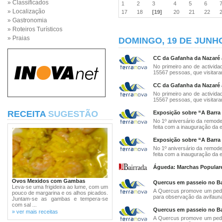
» Classificados
1
2
3
4
5
6
» Localização
17
18
[19]
20
21
22
» Gastronomia
» Roteiros Turísticos
» Praias
DOMINGO, 19 DE JUNHO
CC da Gafanha da Nazaré 
No primeiro ano de activida
15567 pessoas, que visitaram
CC da Gafanha da Nazaré 
No primeiro ano de activida
15567 pessoas, que visitaram
RECEITA
SUGESTÃO
Exposição sobre “A Barra 
No 1º aniversário da remode
feita com a inauguração da e
Exposição sobre “A Barra 
No 1º aniversário da remode
feita com a inauguração da e
Águeda: Marchas Populares
Ovos Mexidos com Gambas
Quercus em passeio no B
Leva-se uma frigideira ao lume, com um
A Quercus promove um pede
pouco de margarina e os alhos picados.
para observação da avifauna
Juntam-se as gambas e tempera-se
com sal ...
Quercus em passeio no B
» ver mais receitas
A Quercus promove um pede