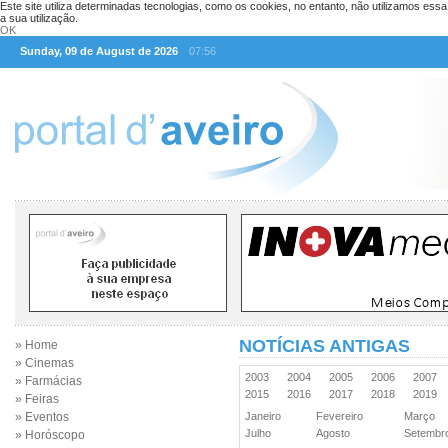
Este site utiliza determinadas tecnologias, como os cookies, no entanto, não utilizamos ess
a sua utilização.
OK
Sunday, 09 de August de 2026
07:56
NOTÍCIAS ANTIGAS
» Home
» Cinemas
2003
2004
2005
2006
2007
» Farmácias
2015
2016
2017
2018
2019
» Feiras
» Eventos
Janeiro
Fevereiro
Março
Julho
Agosto
Setemb
» Horóscopo