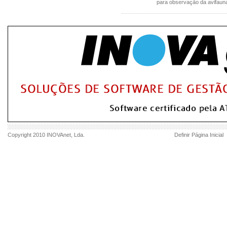
para observação da avifauna
Copyright 2010
INOVAnet
, Lda.
Definir Página Inicial