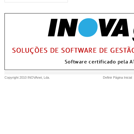
Copyright 2010
INOVAnet
, Lda.
Definir Página Inicial