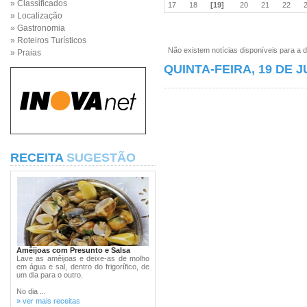
» Classificados
17
18
[19]
20
21
22
» Localização
» Gastronomia
» Roteiros Turísticos
Não existem notícias disponíveis para a d
» Praias
QUINTA-FEIRA, 19 DE 
RECEITA
SUGESTÃO
Amêijoas com Presunto e Salsa
Lave as amêijoas e deixe-as de molho
em água e sal, dentro do frigorífico, de
um dia para o outro.
No dia ...
» ver mais receitas