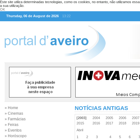
Este site utiliza determinadas tecnologias, como os cookies, no entanto, não utilizamos ess
a sua utilização.
OK
Thursday, 06 de August de 2026
13:22
NOTÍCIAS ANTIGAS
» Home
» Cinemas
[2003]
2004
2005
2006
200
» Farmácias
2015
2016
2017
2018
201
» Feiras
» Eventos
Abril
» Horóscopo
1
2
3
4
5
6