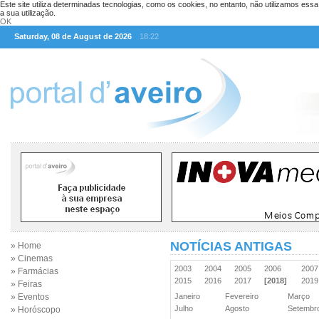
Este site utiliza determinadas tecnologias, como os cookies, no entanto, não utilizamos ess
a sua utilização.
OK
Saturday, 08 de August de 2026
18:22
NOTÍCIAS ANTIGAS
» Home
» Cinemas
2003
2004
2005
2006
200
» Farmácias
2015
2016
2017
[2018]
201
» Feiras
» Eventos
Janeiro
Fevereiro
Março
Julho
Agosto
Setemb
» Horóscopo