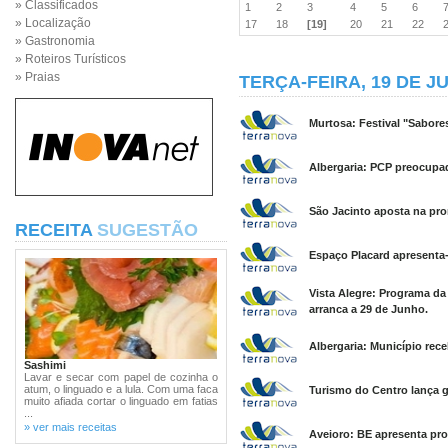
» Classificados
1
2
3
4
5
6
» Localização
17
18
[19]
20
21
22
» Gastronomia
» Roteiros Turísticos
» Praias
TERÇA-FEIRA, 19 DE J
Murtosa: Festival "Sabore
Albergaria: PCP preocupad
São Jacinto aposta na pro
RECEITA
SUGESTÃO
Espaço Placard apresenta-
Vista Alegre: Programa d
arranca a 29 de Junho.
Albergaria: Município rec
Sashimi
Lavar e secar com papel de cozinha o
atum, o linguado e a lula. Com uma faca
Turismo do Centro lança g
muito afiada cortar o linguado em fatias
...
» ver mais receitas
Aveioro: BE apresenta prop