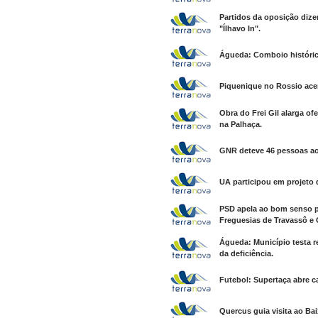
Partidos da oposição dize
"Ílhavo In".
Águeda: Comboio histórico
Piquenique no Rossio acen
Obra do Frei Gil alarga of
na Palhaça.
GNR deteve 46 pessoas ao
UA participou em projeto q
PSD apela ao bom senso pa
Freguesias de Travassô e Ó
Águeda: Município testa r
da deficiência.
Futebol: Supertaça abre c
Quercus guia visita ao B