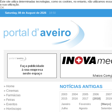
Este site utiliza determinadas tecnologias, como os cookies, no entanto, não utilizamos ess
a sua utilização.
OK
Saturday, 08 de August de 2026
18:50
NOTÍCIAS ANTIGAS
» Home
» Cinemas
2003
2004
2005
2006
200
» Farmácias
2015
2016
2017
[2018]
201
» Feiras
» Eventos
Janeiro
Fevereiro
[Março]
Julho
Agosto
Setemb
» Horóscopo