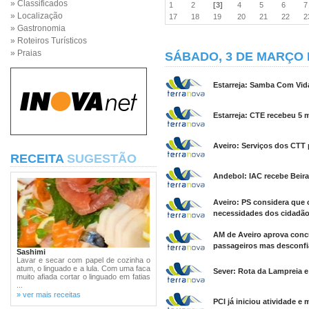
» Classificados
1
2
[3]
4
5
6
» Localização
17
18
19
20
21
22
» Gastronomia
» Roteiros Turísticos
» Praias
SÁBADO, 3 DE MARÇO 
Estarreja: Samba Com Vida
Estarreja: CTE recebeu 5 
Aveiro: Serviços dos CTT 
RECEITA
SUGESTÃO
Andebol: IAC recebe Beira
Aveiro: PS considera que
necessidades dos cidadão
AM de Aveiro aprova conc
passageiros mas desconfi
Sashimi
Lavar e secar com papel de cozinha o
atum, o linguado e a lula. Com uma faca
Sever: Rota da Lampreia e 
muito afiada cortar o linguado em fatias
...
» ver mais receitas
PCI já iniciou atividade e