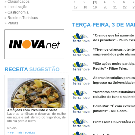
» Classificados
1
2
[3]
4
5
6
» Localização
17
18
19
20
21
22
» Gastronomia
» Roteiros Turísticos
» Praias
TERÇA-FEIRA, 3 DE MA
“Cremos que há aumento d
dos privados” - Paulo Cos
“Tivemos crianças, utente
surpreendidos pelo alarme”
“São ações muito partici
RECEITA
SUGESTÃO
Região” - Filipe Teles.
Abertas inscrições para c
ingresso na Universidade 
“Membros demissionários 
trabalho de fundo na instit
Beira-Mar: “É com extrema
Amêijoas com Presunto e Salsa
juniores” - Rui Costa.
Lave as amêijoas e deixe-as de molho
em água e sal, dentro do frigorífico, de
um dia para o outro.
Professora Universitária e
No dia ...
» ver mais receitas