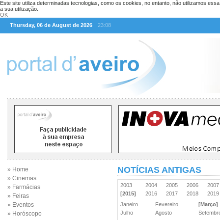
Este site utiliza determinadas tecnologias, como os cookies, no entanto, não utilizamos ess
a sua utilização.
OK
Thursday, 06 de August de 2026
23:08
NOTÍCIAS ANTIGAS
» Home
» Cinemas
2003
2004
2005
2006
200
» Farmácias
[2015]
2016
2017
2018
201
» Feiras
» Eventos
Janeiro
Fevereiro
[Março]
Julho
Agosto
Setemb
» Horóscopo