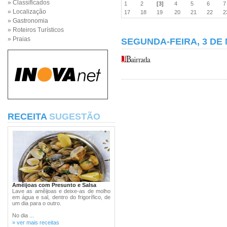
» Classificados
1
2
[3]
4
5
6
» Localização
17
18
19
20
21
22
» Gastronomia
» Roteiros Turísticos
» Praias
SEGUNDA-FEIRA, 3 DE
RECEITA
SUGESTÃO
Amêijoas com Presunto e Salsa
Lave as amêijoas e deixe-as de molho
em água e sal, dentro do frigorífico, de
um dia para o outro.
No dia ...
» ver mais receitas