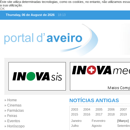
Este site utiliza determinadas tecnologias, como os cookies, no entanto, não utilizamos ess
a sua utilização.
OK
Thursday, 06 de August de 2026
18:13
NOTÍCIAS ANTIGAS
» Home
» Cinemas
2003
2004
2005
2006
2007
» Farmácias
2015
2016
2017
2018
2019
» Feiras
» Eventos
Janeiro
Fevereiro
[Março]
Julho
Agosto
Setemb
» Horóscopo