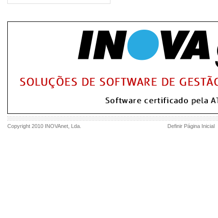
Copyright 2010
INOVAnet
, Lda.
Definir Página Inicial