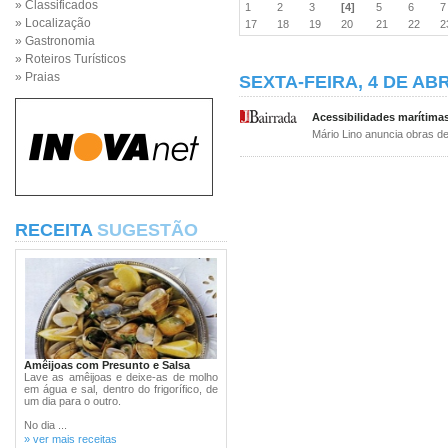
» Classificados
1
2
3
[4]
5
6
» Localização
17
18
19
20
21
22
» Gastronomia
» Roteiros Turísticos
» Praias
SEXTA-FEIRA, 4 DE ABR
Acessibilidades marítimas
Mário Lino anuncia obras de
RECEITA
SUGESTÃO
Amêijoas com Presunto e Salsa
Lave as amêijoas e deixe-as de molho
em água e sal, dentro do frigorífico, de
um dia para o outro.
No dia ...
» ver mais receitas