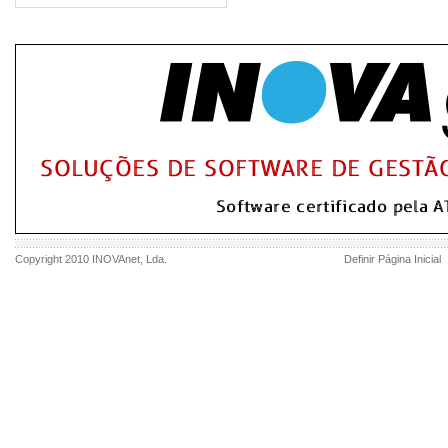
Copyright 2010
INOVAnet
, Lda.
Definir Página Inicial