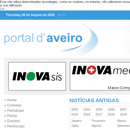
Este site utiliza determinadas tecnologias, como os cookies, no entanto, não utilizamos ess
a sua utilização.
OK
Thursday, 06 de August de 2026
08:21
NOTÍCIAS ANTIGAS
» Home
» Cinemas
2003
2004
2005
2006
2007
» Farmácias
2015
2016
2017
2018
2019
» Feiras
» Eventos
Janeiro
Fevereiro
Março
Julho
Agosto
Setemb
» Horóscopo