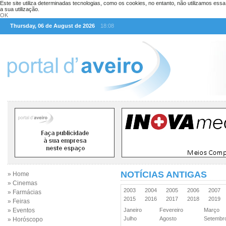
Este site utiliza determinadas tecnologias, como os cookies, no entanto, não utilizamos ess
a sua utilização.
OK
Thursday, 06 de August de 2026
18:08
NOTÍCIAS ANTIGAS
» Home
» Cinemas
2003
2004
2005
2006
2007
» Farmácias
2015
2016
2017
2018
2019
» Feiras
» Eventos
Janeiro
Fevereiro
Março
Julho
Agosto
Setemb
» Horóscopo