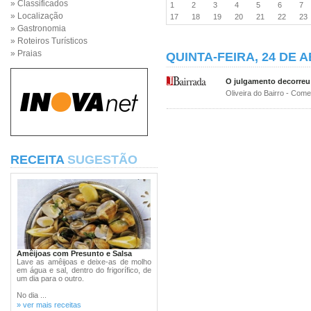
» Classificados
1
2
3
4
5
6
7
» Localização
17
18
19
20
21
22
2
» Gastronomia
» Roteiros Turísticos
» Praias
QUINTA-FEIRA, 24 DE A
O julgamento decorreu
Oliveira do Bairro - Com
RECEITA
SUGESTÃO
Amêijoas com Presunto e Salsa
Lave as amêijoas e deixe-as de molho
em água e sal, dentro do frigorífico, de
um dia para o outro.
No dia ...
» ver mais receitas