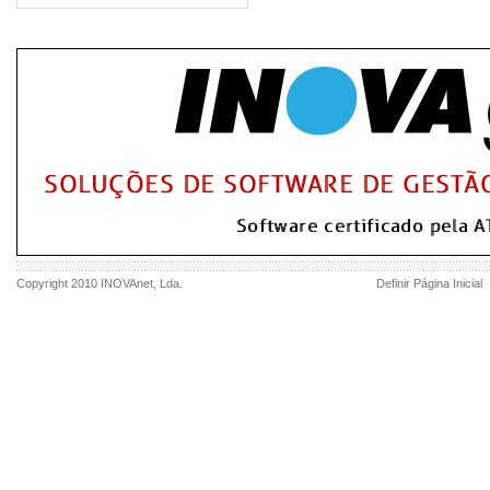
Copyright 2010
INOVAnet
, Lda.
Definir Página Inicial