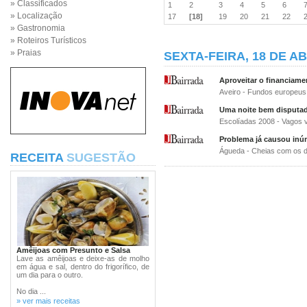
» Classificados
1
2
3
4
5
6
» Localização
17
[18]
19
20
21
22
» Gastronomia
» Roteiros Turísticos
» Praias
SEXTA-FEIRA, 18 DE AB
Aproveitar o financiame
Aveiro - Fundos europeus
Uma noite bem disputad
Escolíadas 2008 - Vagos 
Problema já causou inúm
Águeda - Cheias com os d
RECEITA
SUGESTÃO
Amêijoas com Presunto e Salsa
Lave as amêijoas e deixe-as de molho
em água e sal, dentro do frigorífico, de
um dia para o outro.
No dia ...
» ver mais receitas