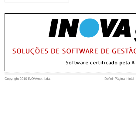
Copyright 2010
INOVAnet
, Lda.
Definir Página Inicial