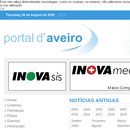
Este site utiliza determinadas tecnologias, como os cookies, no entanto, não utilizamos ess
a sua utilização.
OK
Thursday, 06 de August de 2026
13:19
NOTÍCIAS ANTIGAS
» Home
» Cinemas
2003
2004
2005
2006
2007
» Farmácias
2015
2016
2017
2018
2019
» Feiras
» Eventos
Janeiro
Fevereiro
Março
Julho
Agosto
Setemb
» Horóscopo