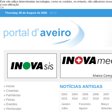
Este site utiliza determinadas tecnologias, como os cookies, no entanto, não utilizamos ess
a sua utilização.
OK
Thursday, 06 de August de 2026
18:13
NOTÍCIAS ANTIGAS
» Home
» Cinemas
2003
2004
2005
2006
2007
» Farmácias
2015
2016
2017
2018
2019
» Feiras
» Eventos
Janeiro
Fevereiro
Março
Julho
Agosto
Setemb
» Horóscopo