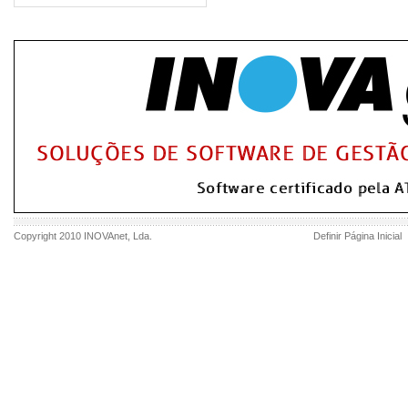
Copyright 2010
INOVAnet
, Lda.
Definir Página Inicial