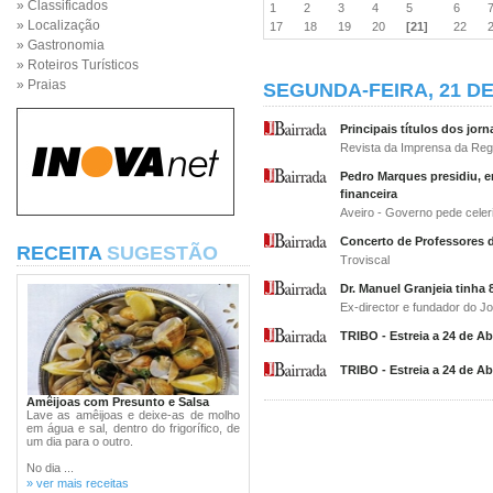
» Classificados
1
2
3
4
5
6
» Localização
17
18
19
20
[21]
22
» Gastronomia
» Roteiros Turísticos
» Praias
SEGUNDA-FEIRA, 21 DE
Principais títulos dos jorn
Revista da Imprensa da Reg
Pedro Marques presidiu, e
financeira
Aveiro - Governo pede cele
Concerto de Professores 
RECEITA
SUGESTÃO
Troviscal
Dr. Manuel Granjeia tinha 
Ex-director e fundador do Jo
TRIBO - Estreia a 24 de Abr
TRIBO - Estreia a 24 de Abr
Amêijoas com Presunto e Salsa
Lave as amêijoas e deixe-as de molho
em água e sal, dentro do frigorífico, de
um dia para o outro.
No dia ...
» ver mais receitas