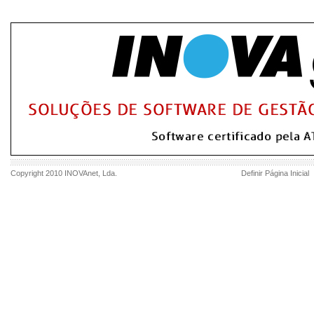
Copyright 2010
INOVAnet
, Lda.
Definir Página Inicial