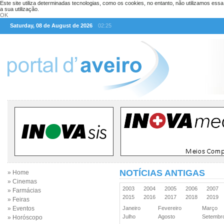
Este site utiliza determinadas tecnologias, como os cookies, no entanto, não utilizamos ess
a sua utilização.
OK
Saturday, 08 de August de 2026
02:25
NOTÍCIAS ANTIGAS
» Home
» Cinemas
2003
2004
2005
2006
2007
» Farmácias
2015
2016
2017
2018
2019
» Feiras
» Eventos
Janeiro
Fevereiro
Março
Julho
Agosto
Setemb
» Horóscopo