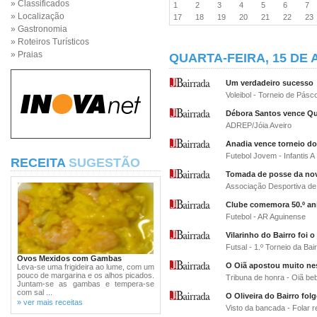
» Classificados
1
2
3
4
5
6
7
» Localização
17
18
19
20
21
22
2
» Gastronomia
» Roteiros Turísticos
» Praias
QUARTA-FEIRA, 15 DE 
Um verdadeiro sucesso
Voleibol - Torneio de Pásco
Débora Santos vence Q
ADREP/Jóia Aveiro
Anadia vence torneio d
Futebol Jovem - Infantis A
RECEITA
SUGESTÃO
Tomada de posse da nov
Associação Desportiva de
Clube comemora 50.º ani
Futebol - AR Aguinense
Vilarinho do Bairro foi 
Futsal - 1.º Torneio da Bai
Ovos Mexidos com Gambas
O Oiã apostou muito ne
Leva-se uma frigideira ao lume, com um
pouco de margarina e os alhos picados.
Tribuna de honra - Oiã be
Juntam-se as gambas e tempera-se
com sal ...
O Oliveira do Bairro fol
» ver mais receitas
Visto da bancada - Folar 