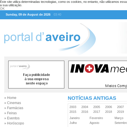
Este site utiliza determinadas tecnologias, como os cookies, no entanto, não utilizamos ess
a sua utilização.
OK
Sunday, 09 de August de 2026
03:40
NOTÍCIAS ANTIGAS
» Home
» Cinemas
2003
2004
2005
2006
2007
» Farmácias
2015
2016
2017
2018
2019
» Feiras
» Eventos
Janeiro
Fevereiro
Março
Julho
Agosto
Setemb
» Horóscopo