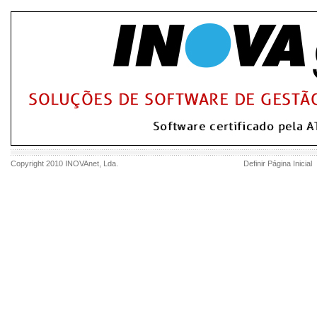
Copyright 2010
INOVAnet
, Lda.
Definir Página Inicial