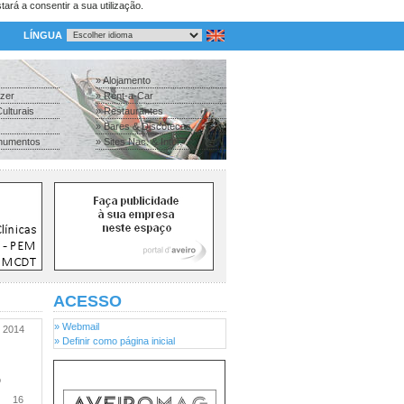
tará a consentir a sua utilização.
LÍNGUA
» Alojamento
azer
» Rent-a-Car
ulturais
» Restaurantes
» Bares & Discotecas
numentos
» Sites Nac. & Inter.
ACESSO
» Webmail
2014
» Definir como página inicial
o
16