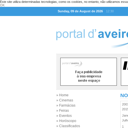
Este site utiliza determinadas tecnologias, como os cookies, no entanto, não utilizamos ess
OK
Sunday, 09 de August de 2026
12:30
NO
» Home
» Cinemas
20
» Farmácias
20
» Feiras
» Eventos
Jan
Jul
» Horóscopo
» Classificados
1