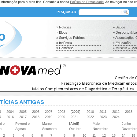
a informação para outros fins. Consulte a nossa
Política de Privacidade
. Ao navegar no site es
PESQUISAR
» Notícias
» Saúde
» Blogs
» Desporto & L
» Serviços Públicos
» Associações C
» Indústria
» Educação
» Comércio
» Museus & Mo
TÍCIAS ANTIGAS
03
2004
2005
2006
2007
2008
[2009]
2010
2011
2012
2013
15
2016
2017
2018
2019
2020
2021
2022
2023
2024
eiro
Fevereiro
Março
[Abril]
Maio
Junho
ho
Agosto
Setembro
Outubro
Novembro
Dezembr
2
3
4
5
6
7
8
9
10
11
12
13
14
15