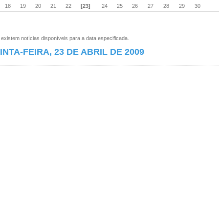
18
19
20
21
22
[23]
24
25
26
27
28
29
30
xistem notícias disponíveis para a data especificada.
INTA-FEIRA, 23 DE ABRIL DE 2009