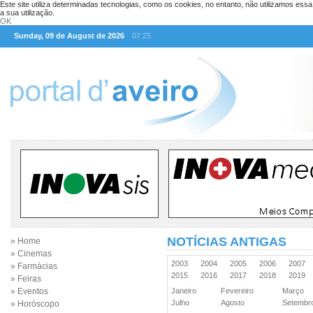
Este site utiliza determinadas tecnologias, como os cookies, no entanto, não utilizamos ess
a sua utilização.
OK
Sunday, 09 de August de 2026
07:25
NOTÍCIAS ANTIGAS
» Home
» Cinemas
2003
2004
2005
2006
2007
» Farmácias
2015
2016
2017
2018
2019
» Feiras
» Eventos
Janeiro
Fevereiro
Março
Julho
Agosto
Setemb
» Horóscopo