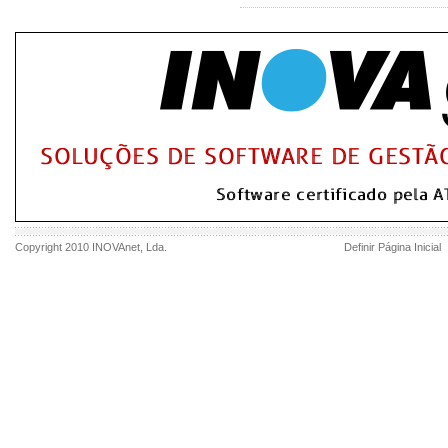
Copyright 2010
INOVAnet
, Lda.
Definir Página Inicial