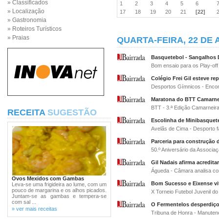
» Classificados
1
2
3
4
5
6
» Localização
17
18
19
20
21
[22]
» Gastronomia
» Roteiros Turísticos
» Praias
QUARTA-FEIRA, 22 DE 
Basquetebol - Sangalhos
Bom ensaio para os Play-off
Colégio Frei Gil esteve re
Desportos Gímnicos - Encon
Maratona do BTT Camarne
BTT - 3.ª Edição Camarneir
RECEITA
SUGESTÃO
Escolinha de Minibasque
Avelãs de Cima - Desporto f
Parceria para construção 
50.º Aniversário da Associa
Gil Nadais afirma acredita
Águeda - Câmara analisa co
Ovos Mexidos com Gambas
Bom Sucesso e Eixense vi
Leva-se uma frigideira ao lume, com um
pouco de margarina e os alhos picados.
X Torneio Futebol Juvenil d
Juntam-se as gambas e tempera-se
com sal ...
O Fermentelos desperdiç
» ver mais receitas
Tribuna de Honra - Manuten