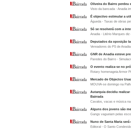
Oliveira do Bairro perdeu
Visto da bancada - Anadia i
É objectivo estimular a ut
Águeda - Taxas de obras pe
Só se resolverá com a int
Anadia - Litério Marques diz
Deputados da oposição lam
Vereadores do PS de Anadia
GNR de Anadia esteve pres
Paredes do Bairro - Simulac
O evento realiza-se no pr
Rotary homenageia Armor P
Mercado de Objectos Usa
MOUVA-se domingo na Palh
Autarquia decidiu realizar
Bairrada
Cavalos, vacas e música na
Alguns dos jovens são m
Gangs vagueiam pelas esco
Nuno de Santa Maria será 
Editoral - O Santo Condestá