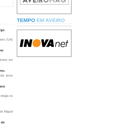
TEMPO
EM AVEIRO
rgo
eiro (UA)
ver
mentos em
rmo.
ão levar
vaco
elogia os
de Miguel
a de