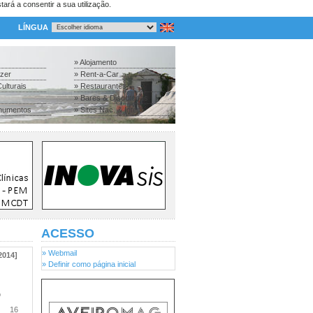
tará a consentir a sua utilização.
LÍNGUA
» Alojamento
azer
» Rent-a-Car
ulturais
» Restaurantes
» Bares & Discotecas
numentos
» Sites Nac. & Inter.
ACESSO
» Webmail
2014]
» Definir como página inicial
o
16