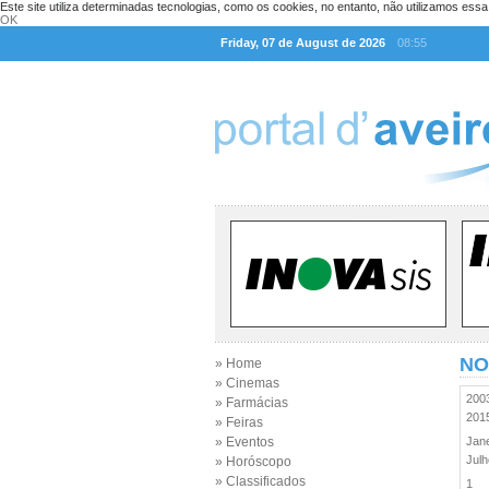
Este site utiliza determinadas tecnologias, como os cookies, no entanto, não utilizamos ess
OK
Friday, 07 de August de 2026
08:55
NO
» Home
» Cinemas
20
» Farmácias
20
» Feiras
» Eventos
Jan
Jul
» Horóscopo
» Classificados
1