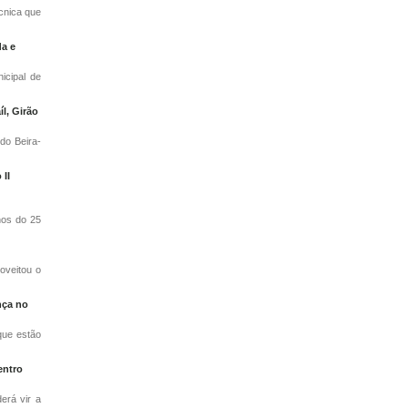
cnica que
da e
icipal de
l, Girão
do Beira-
II
os do 25
oveitou o
nça no
que estão
entro
erá vir a