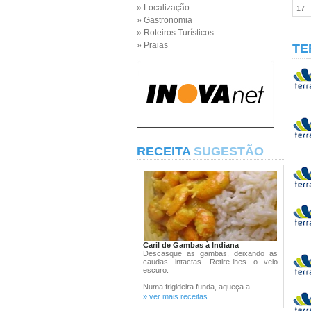
» Localização
17
» Gastronomia
» Roteiros Turísticos
» Praias
TE
RECEITA
SUGESTÃO
Caril de Gambas à Indiana
Descasque as gambas, deixando as
caudas intactas. Retire-lhes o veio
escuro.
Numa frigideira funda, aqueça a ...
» ver mais receitas