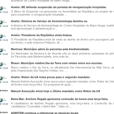
acontecer ao Centro Hospitalar do Baixo Vouga ...
Aveiro: BE defende suspensão da portaria de reorganização hospitalar.
O Bloco de Esquerda vai apresentar na Assembleia da República um projeto de 
para suspender a reorganização hospitalar ...
Aveiro: Diretora do Serviço de Anestesiologia demitiu-se.
A diretora do Serviço de Anestesiologia do Centro Hospitalar do Baixo Vouga, Isabe
terá apresentado à administração a ...
Aveiro: Presidente da República visita Indasa.
O Presidente da República está de visita ao distrito de Aveiro com passagens pel
em Aveiro, e pela empresa Polisport, de ...
Murtosa: Município adere às parcerias pela biodiversidade.
Os Municípios da Murtosa e de Vouzela são as duas primeiras autarquias do país
às Parcerias pela Biodiversidade, uma rede de ...
Ílhavo: Município celebra Dia da Terra com roteiro entre eco-escolas.
Ílhavo celebra o Dia da Terra, ou oficialmente Dia Internacional da Mãe Terra, da
pela Organização das Nações Unidas, em ...
Aveiro: Reitor da UA toma posse para o segundo mandato.
Manuel António Assunção toma posse para segundo mandato como Reitor da Uni
de Aveiro esta terça-feira. Do programa de ação ...
Manuel Assunção inicia hoje o último mandato como Reitor da UA
Beira-Mar: António Regala apresenta comissão de honra esta terça-feira.
A candidatura de António Regala apresenta, esta terça-feira, a Comissão de
candidatura “Consolidar o Beira-Mar”. Sabe-se ...
ADRITEM continua a referenciar as riquezas locais