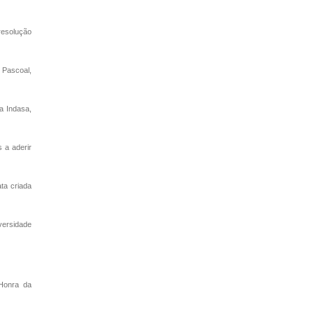
resolução
l Pascoal,
a Indasa,
 a aderir
ta criada
versidade
 Honra da