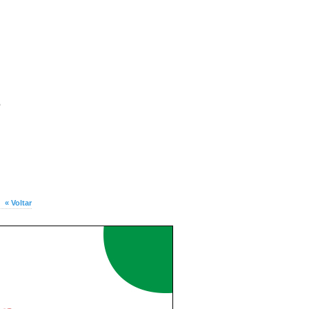
o
« Voltar