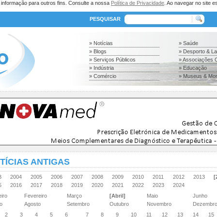
a informação para outros fins. Consulte a nossa
Política de Privacidade
. Ao navegar no site es
PESQUISAR
» Notícias
» Saúde
» Blogs
» Desporto & L
» Serviços Públicos
» Associações C
» Indústria
» Educação
» Comércio
» Museus & Mo
TÍCIAS ANTIGAS
03
2004
2005
2006
2007
2008
2009
2010
2011
2012
2013
[
15
2016
2017
2018
2019
2020
2021
2022
2023
2024
eiro
Fevereiro
Março
[Abril]
Maio
Junho
ho
Agosto
Setembro
Outubro
Novembro
Dezembr
2
3
4
5
6
7
8
9
10
11
12
13
14
15