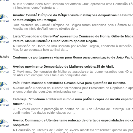
A Lista “Somos Beira-Mar”, liderada por António Cruz, apresenta uma Comissão Té
irá funcionar como “estrutura ...
Anadia: Comité Olímpico da Bélgica visita instalações desportivas na Bairra
admite estágio em Portugal.
Dois diretores do Comité Olímpico da Bélgica foram recebidos pela Câmara Mun
Anadia, no início de Abril, com o objetivo de ...
Lista 'Consolidar o Beira-Mar' apresentou Comissão de Honra. Gilberto Madaí
Pereira, Manuel Madaíl e Omar Scafuro apoiam Regala.
A Comissão de Honra da lista liderada por António Regala, candidato à direcção 
Mar, foi apresentada hoje ao final da ...
Centenas de portugueses viajam para Roma para canonização de João Paulo 
Aveiro: movimento Democrático de Mulheres celebra 25 de Abril.
O Movimento Democrático de Mulheres associa-se às comemorações dos 40 an
de Abril com enfoque nas lutas e as conquistas das ...
País: Pedro Machado sensibiliza Cavaco Silva para questões do turismo.
A Associação Nacional do Turismo foi recebida pelo Presidente da República e apr
encontro abordar questões relacionadas com ...
Estarreja: “Continua a faltar um rumo e uma política capaz de incutir espera
futuro” - PS.
O PS votou contra a prestação de contas de 2013 da Câmara de Estarreja. Diz 
confirmados “os dados evidenciados por ...
Aveiro: Comissão de Utentes teme redução de oferta de especialidades no c
hospitalar.
A Comissão de Utentes de Saúde de Aveiro manifesta “reservas” quanto ao pod