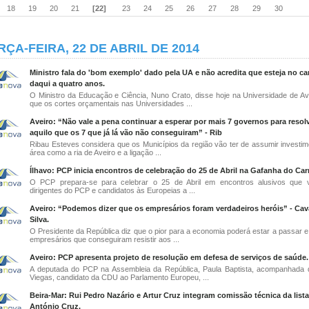
18
19
20
21
[22]
23
24
25
26
27
28
29
30
RÇA-FEIRA, 22 DE ABRIL DE 2014
Ministro fala do 'bom exemplo' dado pela UA e não acredita que esteja no ca
daqui a quatro anos.
O Ministro da Educação e Ciência, Nuno Crato, disse hoje na Universidade de Av
que os cortes orçamentais nas Universidades ...
Aveiro: “Não vale a pena continuar a esperar por mais 7 governos para resol
aquilo que os 7 que já lá vão não conseguiram” - Rib
Ribau Esteves considera que os Municípios da região vão ter de assumir investi
área como a ria de Aveiro e a ligação ...
Ílhavo: PCP inicia encontros de celebração do 25 de Abril na Gafanha do Ca
O PCP prepara-se para celebrar o 25 de Abril em encontros alusivos que v
dirigentes do PCP e candidatos às Europeias a ...
Aveiro: “Podemos dizer que os empresários foram verdadeiros heróis” - Ca
Silva.
O Presidente da República diz que o pior para a economia poderá estar a passar e 
empresários que conseguiram resistir aos ...
Aveiro: PCP apresenta projeto de resolução em defesa de serviços de saúde.
A deputada do PCP na Assembleia da República, Paula Baptista, acompanhada 
Viegas, candidato da CDU ao Parlamento Europeu, ...
Beira-Mar: Rui Pedro Nazário e Artur Cruz integram comissão técnica da list
António Cruz.