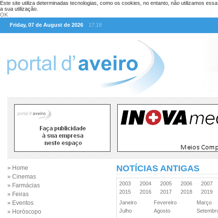
Este site utiliza determinadas tecnologias, como os cookies, no entanto, não utilizamos ess
a sua utilização.
OK
Friday, 07 de August de 2026
17:18
NOTÍCIAS ANTIGAS
» Home
» Cinemas
2003
2004
2005
2006
2007
» Farmácias
2015
2016
2017
2018
2019
» Feiras
» Eventos
Janeiro
Fevereiro
Março
Julho
Agosto
Setemb
» Horóscopo