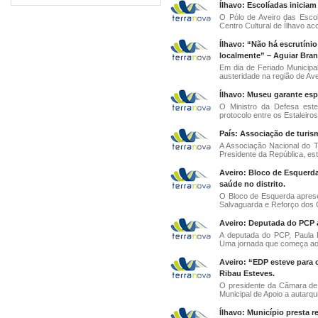
Ílhavo: Escolíadas iniciam
O Pólo de Aveiro das Escol
Centro Cultural de Ílhavo aco
Ílhavo: “Não há escrutíni
localmente” – Aguiar Bra
Em dia de Feriado Municipal
austeridade na região de Ave
Ílhavo: Museu garante esp
O Ministro da Defesa este
protocolo entre os Estaleiros
País: Associação de turis
A Associação Nacional do T
Presidente da República, esta
Aveiro: Bloco de Esquerda
saúde no distrito.
O Bloco de Esquerda aprese
Salvaguarda e Reforço dos 
Aveiro: Deputada do PCP a
A deputada do PCP, Paula Ba
Uma jornada que começa ao 
Aveiro: “EDP esteve para c
Ribau Esteves.
O presidente da Câmara de
Municipal de Apoio a autarqui
Ílhavo: Município presta 