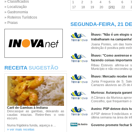
» Classificados
1
2
3
4
5
6
» Localização
17
18
19
20
[21]
22
» Gastronomia
» Roteiros Turísticos
» Praias
SEGUNDA-FEIRA, 21 DE
Ílhavo: "Não é um elogio 
trabalharam na campanha"
Joana Pontes, um das home
distinção é positiva pelo estí
Ílhavo: "Como aveirense e
fazendo coisas importante
Ribau Esteves afirma-se 
RECEITA
SUGESTÃO
Município e não escondeu qu
Ílhavo: Mercado recebe inic
Junta Freguesia de S. Sa
Cartazes alusivos ao 25 de Ab
Murtosa: Autarquia garant
A Câmara da Murtosa aprovo
Concelho, que frequentam o 
Caril de Gambas à Indiana
Aveiro: PSP deteve dois h
Descasque as gambas, deixando as
A PSP deteve 9 indivíduos 
caudas intactas. Retire-lhes o veio
última semana na área de influ
escuro.
Governo promete fechar 50
Numa frigideira funda, aqueça a ...
» ver mais receitas