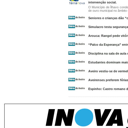
intervenção social.
O Município de Ílhavo cond
de ouro municipal no âmbito 
Seniores e crianças dão “
Simulacro testa segurança
Arouca: Rangel pede vitór
“Palco da Esperança” entr
Disciplina na sala de aul
Estudantes dominam maio
Aveiro vestiu-se de vermel
Aveirenses preferem féria
Espinho: Castro romano 