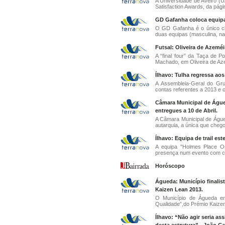
A Universidade de Aveiro (UA
Satisfaction Awards, da página
GD Gafanha coloca equipa
O GD Gafanha é o único cl
duas equipas (masculina, na f
Futsal: Oliveira de Azeméi
A “final four” da Taça de P
Machado, em Oliveira de Aze
Ílhavo: Tulha regressa ao
A Assembleia-Geral do Gru
contas referentes a 2013 e o 
Câmara Municipal de Águed
entregues a 10 de Abril.
A Câmara Municipal de Águed
autarquia, a única que chegou
Ílhavo: Equipa de trail es
A equipa "Holmes Place Os
presença num evento com cer
Horóscopo
Águeda: Município finalis
Kaizen Lean 2013.
O Município de Águeda enc
Qualidade”,do Prémio Kaizen
Ílhavo: “Não agir seria as