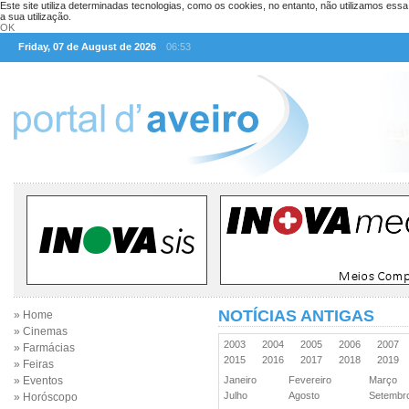
Este site utiliza determinadas tecnologias, como os cookies, no entanto, não utilizamos ess
a sua utilização.
OK
Friday, 07 de August de 2026
06:53
NOTÍCIAS ANTIGAS
» Home
» Cinemas
2003
2004
2005
2006
2007
» Farmácias
2015
2016
2017
2018
2019
» Feiras
» Eventos
Janeiro
Fevereiro
Março
Julho
Agosto
Setemb
» Horóscopo