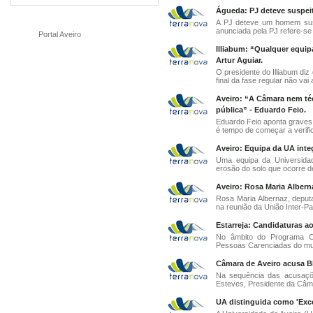
Águeda: PJ deteve suspeit
A PJ deteve um homem susp
anunciada pela PJ refere-se
Portal Aveiro
Illiabum: “Qualquer equip
Artur Aguiar.
O presidente do Illiabum diz 
final da fase regular não vai a
Aveiro: “A Câmara nem téc
pública” - Eduardo Feio.
Eduardo Feio aponta graves 
é tempo de começar a verific
Aveiro: Equipa da UA inte
Uma equipa da Universidad
erosão do solo que ocorre de
Aveiro: Rosa Maria Albern
Rosa Maria Albernaz, deputad
na reunião da União Inter-Par
Estarreja: Candidaturas ao
No âmbito do Programa C
Pessoas Carenciadas do muni
Câmara de Aveiro acusa B
Na sequência das acusaçõe
Esteves, Presidente da Câma
UA distinguida como 'Exce