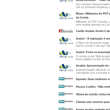
desta estrutura” - João C
Um Certame Representativo d
são os próximas iniciativas d
Ílhavo: Militantes do PCP 
da Coreia.
Militantes do PCP estarão 
uma medida adotada na Corei
Cartão Anadia Jovem é ap
Aveiro: “A habitação é um 
O Bloco de Esquerda reage 
bairros sociais e diz que “n
Aveiro: Festa na associaç
O núcleo social “Mão Académ
festa solidária no Bar do Est
Anadia: Apresentação do 
A apresentação oficial do C
coincidindo com a entrada em
Águeda: Duas mulheres r
Passos Coelho: “Não ten
Vítima de esticão critica f
Câmara sem motivos para
Aveiro recebe unidade móve