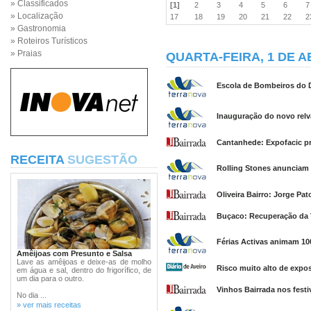
» Classificados
[1]
2
3
4
5
6
» Localização
17
18
19
20
21
22
» Gastronomia
» Roteiros Turísticos
» Praias
QUARTA-FEIRA, 1 DE A
Escola de Bombeiros do Di
Inauguração do novo relv
Cantanhede: Expofacic pr
RECEITA
SUGESTÃO
Rolling Stones anunciam
Oliveira Bairro: Jorge Pat
Buçaco: Recuperação da V
Férias Activas animam 100
Amêijoas com Presunto e Salsa
Lave as amêijoas e deixe-as de molho
Risco muito alto de expos
em água e sal, dentro do frigorífico, de
um dia para o outro.
Vinhos Bairrada nos fest
No dia ...
» ver mais receitas