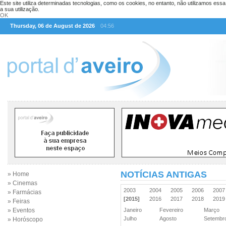
Este site utiliza determinadas tecnologias, como os cookies, no entanto, não utilizamos ess
a sua utilização.
OK
Thursday, 06 de August de 2026
04:56
NOTÍCIAS ANTIGAS
» Home
» Cinemas
2003
2004
2005
2006
200
» Farmácias
[2015]
2016
2017
2018
201
» Feiras
» Eventos
Janeiro
Fevereiro
Março
Julho
Agosto
Setemb
» Horóscopo