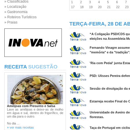
» Classificados
1
2
3
4
5
6
7
» Localização
17
18
19
20
21
22
2
» Gastronomia
» Roteiros Turísticos
» Praias
TERÇA-FEIRA, 28 DE AB
“A Coligação PSD/CDS que
eleições na Assembleia Mun
Fernando Vinagre assume 
"memória" e da "tradição"
'Ria com Pedal' junta Esta
RECEITA
SUGESTÃO
PSD: Ulisses Pereira defe
Sessão de divulgação da e
Estarreja recebe Final do 
Amêijoas com Presunto e Salsa
Lave as amêijoas e deixe-as de molho
Universidade de Aveiro de
em água e sal, dentro do frigorífico, de
um dia para o outro.
florestas.
No dia ...
» ver mais receitas
Taça de Portugal em cicli