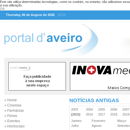
Este site utiliza determinadas tecnologias, como os cookies, no entanto, não utilizamos ess
a sua utilização.
OK
Thursday, 06 de August de 2026
23:10
NOTÍCIAS ANTIGAS
» Home
» Cinemas
2003
2004
2005
2006
200
» Farmácias
[2015]
2016
2017
2018
201
» Feiras
» Eventos
Janeiro
Fevereiro
Março
Julho
Agosto
Setemb
» Horóscopo