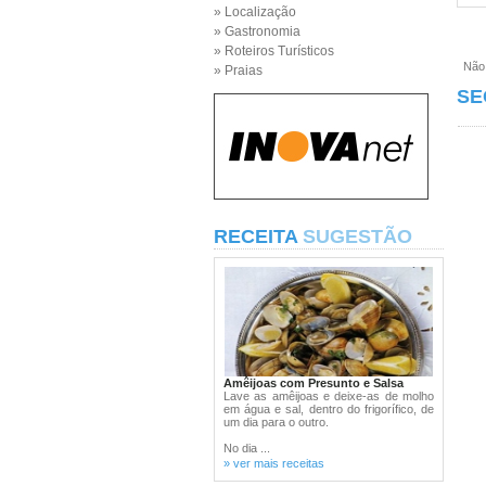
» Localização
» Gastronomia
» Roteiros Turísticos
Não e
» Praias
SE
RECEITA
SUGESTÃO
Amêijoas com Presunto e Salsa
Lave as amêijoas e deixe-as de molho
em água e sal, dentro do frigorífico, de
um dia para o outro.
No dia ...
» ver mais receitas