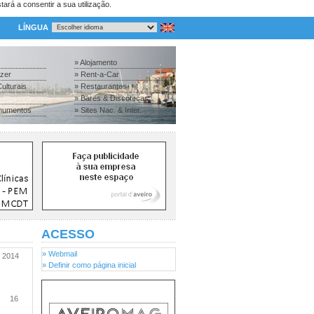
tará a consentir a sua utilização.
LÍNGUA
» Alojamento
azer
» Rent-a-Car
ulturais
» Restaurantes
» Bares & Discotecas
numentos
» Sites Nac. & Inter.
ACESSO
» Webmail
2014
» Definir como página inicial
16