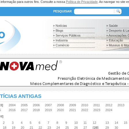
a informação para outros fins. Consulte a nossa
Política de Privacidade
. Ao navegar no site es
PESQUISAR
» Notícias
» Saúde
» Blogs
» Desporto & L
» Serviços Públicos
» Associações C
» Indústria
» Educação
» Comércio
» Museus & Mo
TÍCIAS ANTIGAS
03]
2004
2005
2006
2007
2008
2009
2010
2011
2012
2013
15
2016
2017
2018
2019
2020
2021
2022
2023
2024
il]
2
3
4
5
6
7
8
9
10
11
12
13
14
15
18
19
20
21
22
23
24
25
26
27
[28]
29
30