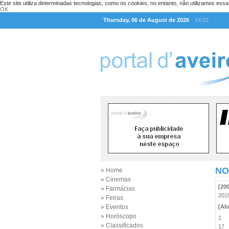
Este site utiliza determinadas tecnologias, como os cookies, no entanto, não utilizamos ess
OK
Thursday, 06 de August de 2026
14:02
NO
» Home
» Cinemas
[20
» Farmácias
20
» Feiras
» Eventos
[Abr
» Horóscopo
1
» Classificados
17