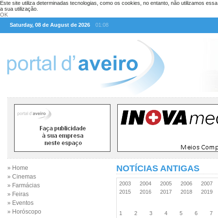
Este site utiliza determinadas tecnologias, como os cookies, no entanto, não utilizamos ess
a sua utilização.
OK
Saturday, 08 de August de 2026
01:08
NOTÍCIAS ANTIGAS
» Home
» Cinemas
2003
2004
2005
2006
2007
» Farmácias
2015
2016
2017
2018
2019
» Feiras
» Eventos
» Horóscopo
1
2
3
4
5
6
7