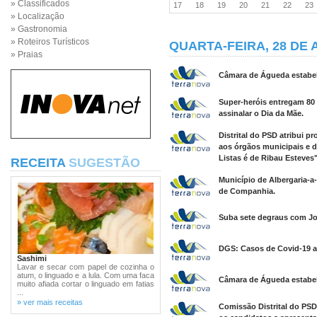
» Classificados
17
18
19
20
21
22
2
» Localização
» Gastronomia
» Roteiros Turísticos
QUARTA-FEIRA, 28 DE 
» Praias
Câmara de Águeda estabel
Super-heróis entregam 80 
assinalar o Dia da Mãe.
Distrital do PSD atribui 
aos órgãos municipais e d
Listas é de Ribau Esteves"
RECEITA
SUGESTÃO
Município de Albergaria-a-
de Companhia.
Suba sete degraus com Jos
DGS: Casos de Covid-19 
Sashimi
Lavar e secar com papel de cozinha o
atum, o linguado e a lula. Com uma faca
Câmara de Águeda estabel
muito afiada cortar o linguado em fatias
...
» ver mais receitas
Comissão Distrital do PSD