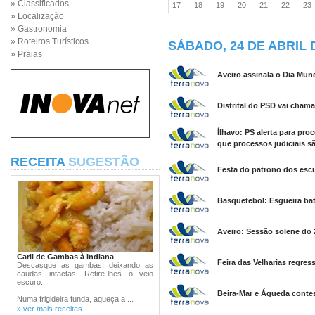
» Classificados
17
18
19
20
21
22
2
» Localização
» Gastronomia
» Roteiros Turísticos
SÁBADO, 24 DE ABRIL 
» Praias
Aveiro assinala o Dia Mund
Distrital do PSD vai chama
Ílhavo: PS alerta para pr
que processos judiciais sã
RECEITA
SUGESTÃO
Festa do patrono dos esc
Basquetebol: Esgueira bat
Aveiro: Sessão solene do 
Caril de Gambas à Indiana
Feira das Velharias regre
Descasque as gambas, deixando as
caudas intactas. Retire-lhes o veio
escuro.
Beira-Mar e Águeda conte
Numa frigideira funda, aqueça a ...
» ver mais receitas