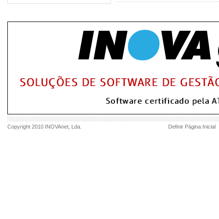
Copyright 2010
INOVAnet
, Lda.
Definir Página Inicial