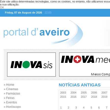
Este site utiliza determinadas tecnologias, como os cookies, no entanto, não utilizamos ess
a sua utilização.
OK
Friday, 07 de August de 2026
22:03
NOTÍCIAS ANTIGAS
» Home
» Cinemas
2003
2004
2005
2006
2007
» Farmácias
2015
2016
2017
2018
2019
» Feiras
» Eventos
» Horóscopo
1
2
3
4
5
6
7