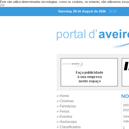
Este site utiliza determinadas tecnologias, como os cookies, no entanto, não utilizamos ess
OK
Saturday, 08 de August de 2026
18:50
NO
» Home
» Cinemas
20
» Farmácias
20
» Feiras
» Eventos
Jan
Jul
» Horóscopo
» Classificados
1