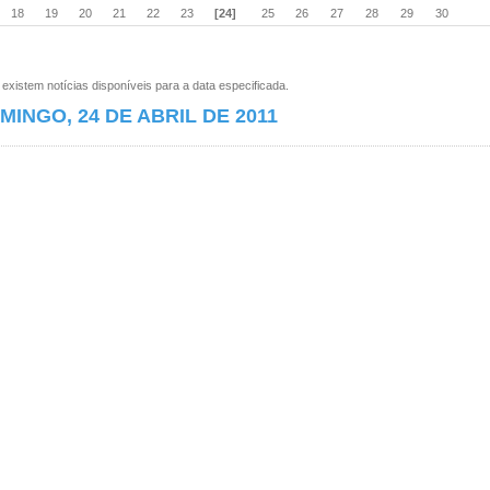
18
19
20
21
22
23
[24]
25
26
27
28
29
30
xistem notícias disponíveis para a data especificada.
MINGO, 24 DE ABRIL DE 2011