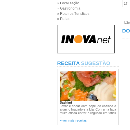
» Localização
17
» Gastronomia
» Roteiros Turísticos
» Praias
Não e
DO
RECEITA
SUGESTÃO
Sashimi
Lavar e secar com papel de cozinha o
atum, o linguado e a lula. Com uma faca
muito afiada cortar o linguado em fatias
...
» ver mais receitas