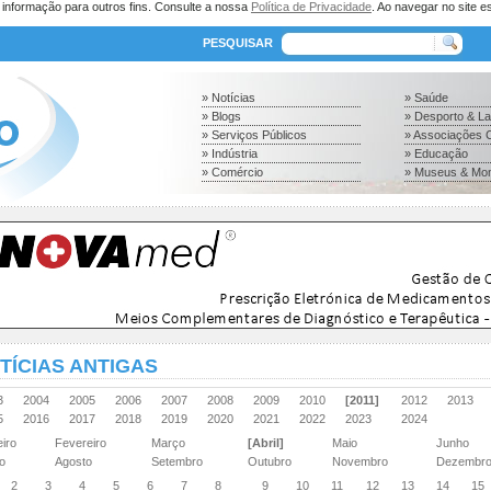
a informação para outros fins. Consulte a nossa
Política de Privacidade
. Ao navegar no site es
PESQUISAR
» Notícias
» Saúde
» Blogs
» Desporto & L
» Serviços Públicos
» Associações C
» Indústria
» Educação
» Comércio
» Museus & Mo
TÍCIAS ANTIGAS
03
2004
2005
2006
2007
2008
2009
2010
[2011]
2012
2013
15
2016
2017
2018
2019
2020
2021
2022
2023
2024
eiro
Fevereiro
Março
[Abril]
Maio
Junho
ho
Agosto
Setembro
Outubro
Novembro
Dezembr
2
3
4
5
6
7
8
9
10
11
12
13
14
15