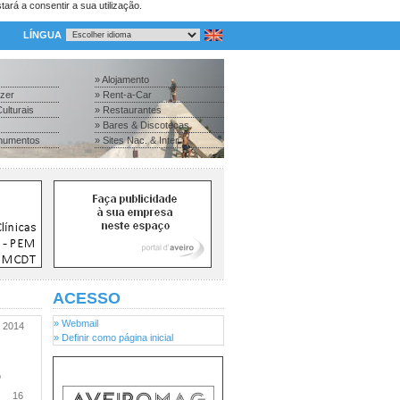
tará a consentir a sua utilização.
LÍNGUA
» Alojamento
azer
» Rent-a-Car
ulturais
» Restaurantes
» Bares & Discotecas
numentos
» Sites Nac. & Inter.
ACESSO
» Webmail
2014
» Definir como página inicial
o
16