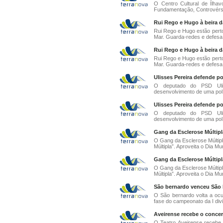
O Centro Cultural de Ílha
Fundamentação, Controvérsi
Rui Rego e Hugo à beira d
Rui Rego e Hugo estão perto
Mar. Guarda-redes e defesa 
Rui Rego e Hugo à beira d
Rui Rego e Hugo estão perto
Mar. Guarda-redes e defesa 
Ulisses Pereira defende po
O deputado do PSD Uliss
desenvolvimento de uma polít
Ulisses Pereira defende po
O deputado do PSD Uliss
desenvolvimento de uma polít
Gang da Esclerose Múltipl
O Gang da Esclerose Múltip
Múltipla”. Aproveita o Dia Mun
Gang da Esclerose Múltipl
O Gang da Esclerose Múltip
Múltipla”. Aproveita o Dia Mun
São bernardo venceu São 
O São bernardo volta a oc
fase do campeonato da I divi
Aveirense recebe o conce
O Teatro Aveirense recebe