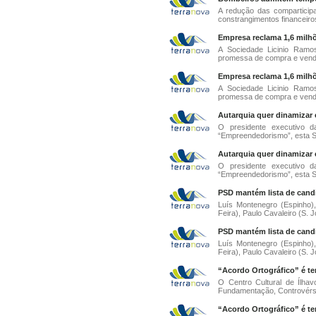
A redução das comparticip
constrangimentos financeiros
Empresa reclama 1,6 milhõ
A Sociedade Licinio Ram
promessa de compra e venda 
Empresa reclama 1,6 milhõ
A Sociedade Licinio Ram
promessa de compra e venda 
Autarquia quer dinamizar 
O presidente executivo d
“Empreendedorismo”, esta Sex
Autarquia quer dinamizar 
O presidente executivo d
“Empreendedorismo”, esta Sex
PSD mantém lista de candi
Luís Montenegro (Espinho),
Feira), Paulo Cavaleiro (S. J
PSD mantém lista de candi
Luís Montenegro (Espinho),
Feira), Paulo Cavaleiro (S. J
“Acordo Ortográfico” é t
O Centro Cultural de Ílha
Fundamentação, Controvérsi
“Acordo Ortográfico” é t