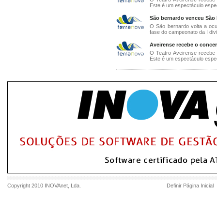
Este é um espectáculo espec
São bernardo venceu São 
O São bernardo volta a oc
fase do campeonato da I divi
Aveirense recebe o conce
O Teatro Aveirense recebe
Este é um espectáculo espec
Copyright 2010
INOVAnet
, Lda.
Definir Página Inicial