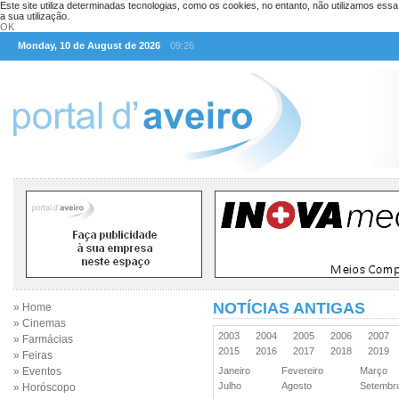
Este site utiliza determinadas tecnologias, como os cookies, no entanto, não utilizamos ess
a sua utilização.
OK
Monday, 10 de August de 2026
09:26
NOTÍCIAS ANTIGAS
» Home
» Cinemas
2003
2004
2005
2006
2007
» Farmácias
2015
2016
2017
2018
2019
» Feiras
» Eventos
Janeiro
Fevereiro
Março
Julho
Agosto
Setemb
» Horóscopo