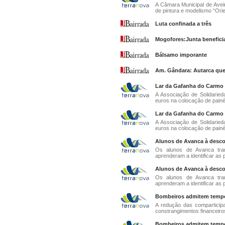
A Câmara Municipal de Aveir
de pintura e modelismo “Orien
Luta confinada a três
Mogofores:Junta benefici
Bálsamo imporante
Am. Gândara: Autarca que
Lar da Gafanha do Carmo p
A Associação de Solidaried
euros na colocação de painéis
Lar da Gafanha do Carmo p
A Associação de Solidaried
euros na colocação de painéis
Alunos de Avanca à desco
Os alunos de Avanca tran
aprenderam a identificar as 
Alunos de Avanca à desco
Os alunos de Avanca tran
aprenderam a identificar as 
Bombeiros admitem tempos
A redução das comparticip
constrangimentos financeiros
Bombeiros admitem tempos