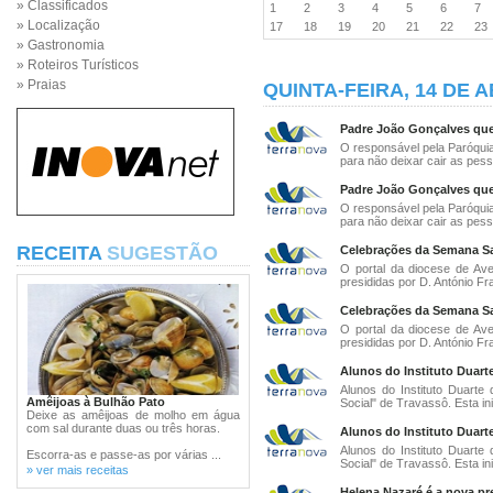
» Classificados
1
2
3
4
5
6
7
» Localização
17
18
19
20
21
22
2
» Gastronomia
» Roteiros Turísticos
» Praias
QUINTA-FEIRA, 14 DE A
Padre João Gonçalves ques
O responsável pela Paróquia
para não deixar cair as pess
Padre João Gonçalves ques
O responsável pela Paróquia
para não deixar cair as pess
RECEITA
SUGESTÃO
Celebrações da Semana Sa
O portal da diocese de Ave
presididas por D. António Fr
Celebrações da Semana Sa
O portal da diocese de Ave
presididas por D. António Fr
Alunos do Instituto Duart
Alunos do Instituto Duarte
Amêijoas à Bulhão Pato
Social" de Travassô. Esta inic
Deixe as amêijoas de molho em água
com sal durante duas ou três horas.
Alunos do Instituto Duart
Alunos do Instituto Duarte
Escorra-as e passe-as por várias ...
Social" de Travassô. Esta inic
» ver mais receitas
Helena Nazaré é a nova pr