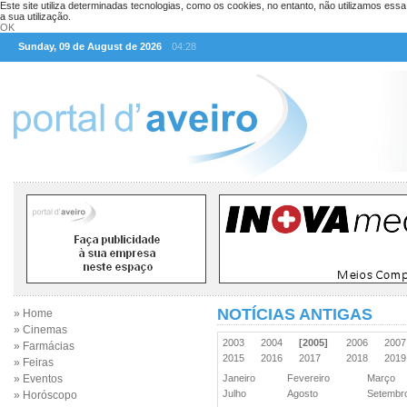
Este site utiliza determinadas tecnologias, como os cookies, no entanto, não utilizamos ess
a sua utilização.
OK
Sunday, 09 de August de 2026
04:28
NOTÍCIAS ANTIGAS
» Home
» Cinemas
2003
2004
[2005]
2006
200
» Farmácias
2015
2016
2017
2018
201
» Feiras
» Eventos
Janeiro
Fevereiro
Março
Julho
Agosto
Setemb
» Horóscopo