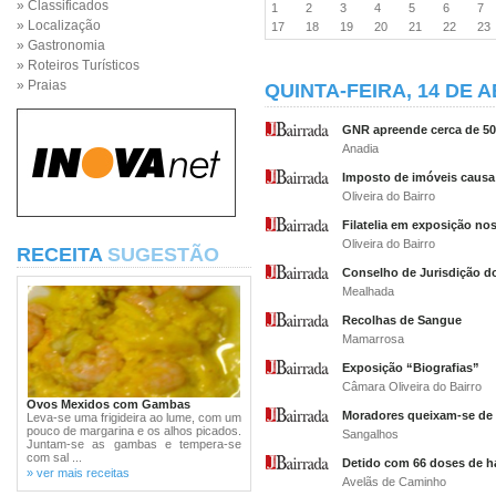
» Classificados
1
2
3
4
5
6
7
» Localização
17
18
19
20
21
22
2
» Gastronomia
» Roteiros Turísticos
» Praias
QUINTA-FEIRA, 14 DE A
GNR apreende cerca de 500
Anadia
Imposto de imóveis causa
Oliveira do Bairro
Filatelia em exposição no
Oliveira do Bairro
RECEITA
SUGESTÃO
Conselho de Jurisdição d
Mealhada
Recolhas de Sangue
Mamarrosa
Exposição “Biografias”
Câmara Oliveira do Bairro
Ovos Mexidos com Gambas
Moradores queixam-se de v
Leva-se uma frigideira ao lume, com um
pouco de margarina e os alhos picados.
Sangalhos
Juntam-se as gambas e tempera-se
com sal ...
Detido com 66 doses de h
» ver mais receitas
Avelãs de Caminho