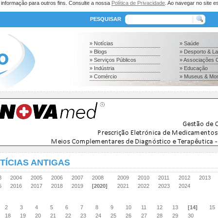
a informação para outros fins. Consulte a nossa
Política de Privacidade
. Ao navegar no site es
PESQUISAR
» Notícias
» Saúde
» Blogs
» Desporto & L
» Serviços Públicos
» Associações C
» Indústria
» Educação
» Comércio
» Museus & Mo
TÍCIAS ANTIGAS
03
2004
2005
2006
2007
2008
2009
2010
2011
2012
2013
15
2016
2017
2018
2019
[2020]
2021
2022
2023
2024
2
3
4
5
6
7
8
9
10
11
12
13
[14]
15
18
19
20
21
22
23
24
25
26
27
28
29
30