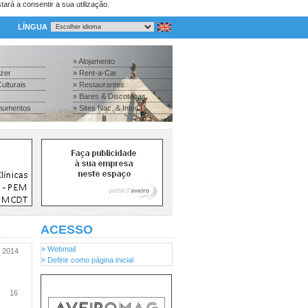
tará a consentir a sua utilização.
LÍNGUA
» Alojamento
azer
» Rent-a-Car
ulturais
» Restaurantes
» Bares & Discotecas
numentos
» Sites Nac. & Inter.
ACESSO
» Webmail
2014
» Definir como página inicial
16