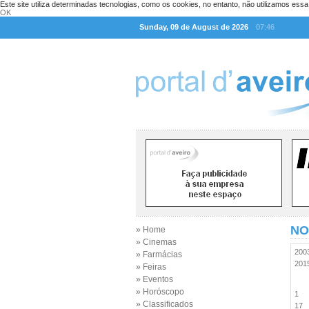
Este site utiliza determinadas tecnologias, como os cookies, no entanto, não utilizamos ess
OK
Sunday, 09 de August de 2026
07:46
NO
» Home
» Cinemas
20
» Farmácias
20
» Feiras
» Eventos
» Horóscopo
1
» Classificados
17