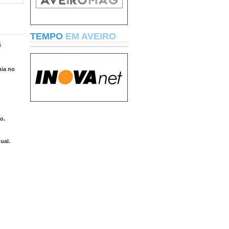
TEMPO
EM AVEIRO
é
mia no
o.
ual.