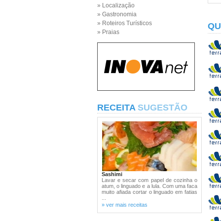
» Localização
» Gastronomia
» Roteiros Turísticos
QU
» Praias
RECEITA
SUGESTÃO
Sashimi
Lavar e secar com papel de cozinha o
atum, o linguado e a lula. Com uma faca
muito afiada cortar o linguado em fatias
...
» ver mais receitas