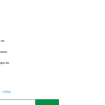
o de
quenas
argos do
« Voltar