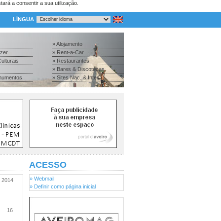
tará a consentir a sua utilização.
LÍNGUA
» Alojamento
azer
» Rent-a-Car
ulturais
» Restaurantes
» Bares & Discotecas
numentos
» Sites Nac. & Inter.
ACESSO
» Webmail
2014
» Definir como página inicial
16