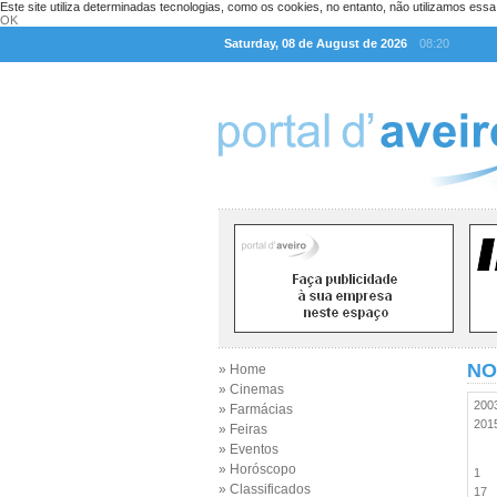
Este site utiliza determinadas tecnologias, como os cookies, no entanto, não utilizamos ess
OK
Saturday, 08 de August de 2026
08:20
NO
» Home
» Cinemas
20
» Farmácias
20
» Feiras
» Eventos
» Horóscopo
1
» Classificados
17