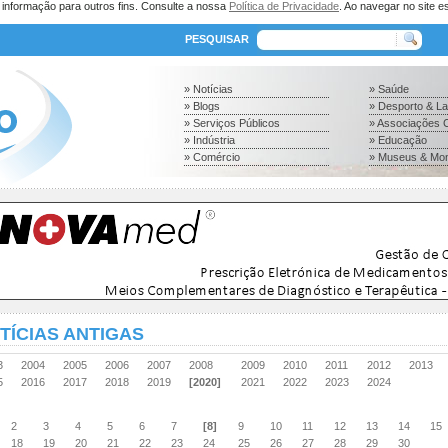
a informação para outros fins. Consulte a nossa
Política de Privacidade
. Ao navegar no site es
PESQUISAR
» Notícias
» Saúde
» Blogs
» Desporto & L
» Serviços Públicos
» Associações C
» Indústria
» Educação
» Comércio
» Museus & Mo
TÍCIAS ANTIGAS
03
2004
2005
2006
2007
2008
2009
2010
2011
2012
2013
15
2016
2017
2018
2019
[2020]
2021
2022
2023
2024
2
3
4
5
6
7
[8]
9
10
11
12
13
14
15
18
19
20
21
22
23
24
25
26
27
28
29
30