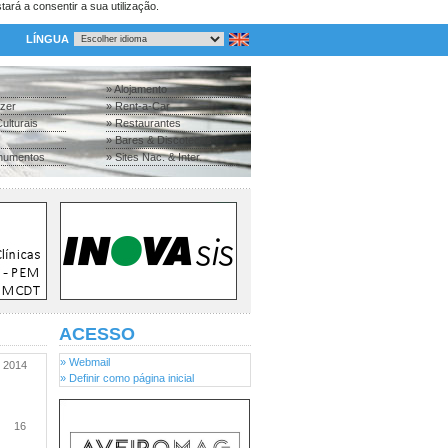
tará a consentir a sua utilização.
LÍNGUA
» Alojamento
azer
» Rent-a-Car
ulturais
» Restaurantes
» Bares & Discotecas
numentos
» Sites Nac. & Inter.
ACESSO
» Webmail
2014
» Definir como página inicial
16