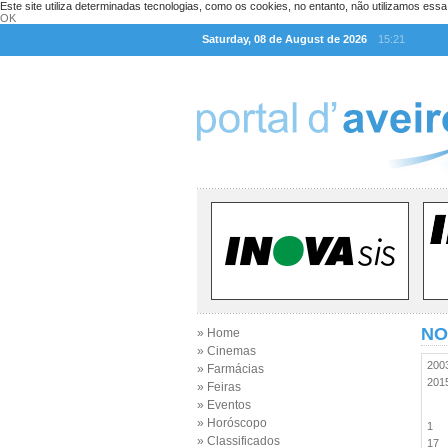
Este site utiliza determinadas tecnologias, como os cookies, no entanto, não utilizamos ess
OK
Saturday, 08 de August de 2026
15:21
NO
» Home
» Cinemas
20
» Farmácias
20
» Feiras
» Eventos
» Horóscopo
1
» Classificados
17