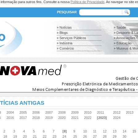
a informação para outros fins. Consulte a nossa
Política de Privacidade
. Ao navegar no site es
PESQUISAR
» Notícias
» Saúde
» Blogs
» Desporto & L
» Serviços Públicos
» Associações C
» Indústria
» Educação
» Comércio
» Museus & Mo
TÍCIAS ANTIGAS
03
2004
2005
2006
2007
2008
2009
2010
2011
2012
2013
15
2016
2017
2018
2019
2020
2021
2022
[2023]
2024
2
3
4
5
6
7
[8]
9
10
11
12
13
14
15
18
19
20
21
22
23
24
25
26
27
28
29
30