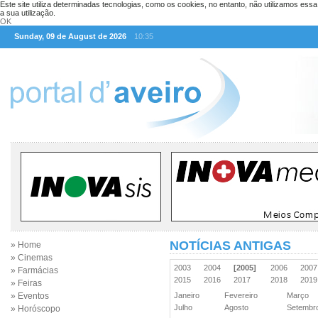
Este site utiliza determinadas tecnologias, como os cookies, no entanto, não utilizamos ess
a sua utilização.
OK
Sunday, 09 de August de 2026
10:35
NOTÍCIAS ANTIGAS
» Home
» Cinemas
2003
2004
[2005]
2006
200
» Farmácias
2015
2016
2017
2018
201
» Feiras
» Eventos
Janeiro
Fevereiro
Março
Julho
Agosto
Setemb
» Horóscopo