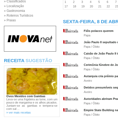
» Classificados
1
2
3
4
5
6
» Localização
17
18
19
20
21
22
2
» Gastronomia
» Roteiros Turísticos
» Praias
SEXTA-FEIRA, 8 DE ABR
Fiéis polacos querem
Papa
João Paulo II sepultado 
Papa / Óbito
Caixão de João Paulo II 
Papa / Óbito
RECEITA
SUGESTÃO
Cerimónia fúnebre de Jo
Papa / Óbito
Autarquia cria prémio pa
Aveiro
Detidos presumíveis seq
Aveiro
Ovos Mexidos com Gambas
Autoridades abriram Pra
Leva-se uma frigideira ao lume, com um
pouco de margarina e os alhos picados.
Papa / Óbito
Juntam-se as gambas e tempera-se
com sal ...
Empire State Building 
» ver mais receitas
Papa / Óbito