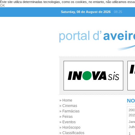
Este site utiliza determinadas tecnologias, como os cookies, no entanto, não utilizamos ess
OK
Saturday, 08 de August de 2026
08:25
NO
» Home
» Cinemas
20
» Farmácias
20
» Feiras
» Eventos
Jan
Jul
» Horóscopo
» Classificados
1