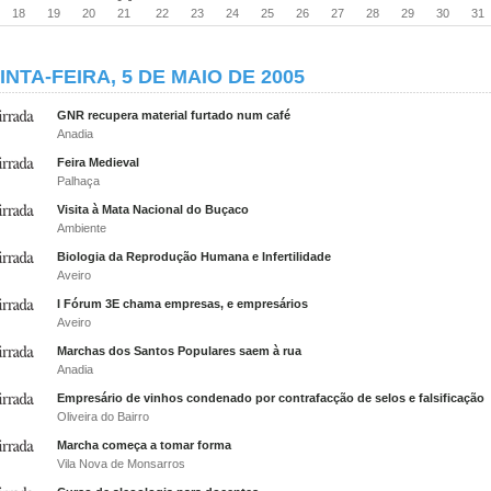
18
19
20
21
22
23
24
25
26
27
28
29
30
31
INTA-FEIRA, 5 DE MAIO DE 2005
GNR recupera material furtado num café
Anadia
Feira Medieval
Palhaça
Visita à Mata Nacional do Buçaco
Ambiente
Biologia da Reprodução Humana e Infertilidade
Aveiro
I Fórum 3E chama empresas, e empresários
Aveiro
Marchas dos Santos Populares saem à rua
Anadia
Empresário de vinhos condenado por contrafacção de selos e falsificação
Oliveira do Bairro
Marcha começa a tomar forma
Vila Nova de Monsarros