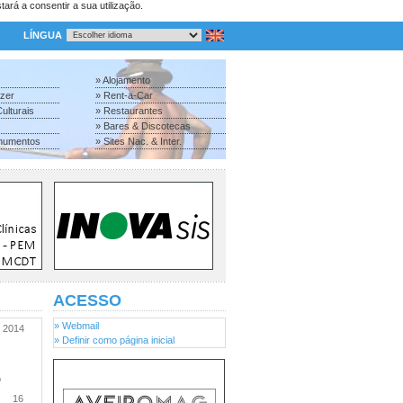
tará a consentir a sua utilização.
LÍNGUA
» Alojamento
azer
» Rent-a-Car
ulturais
» Restaurantes
» Bares & Discotecas
numentos
» Sites Nac. & Inter.
ACESSO
» Webmail
2014
» Definir como página inicial
o
16