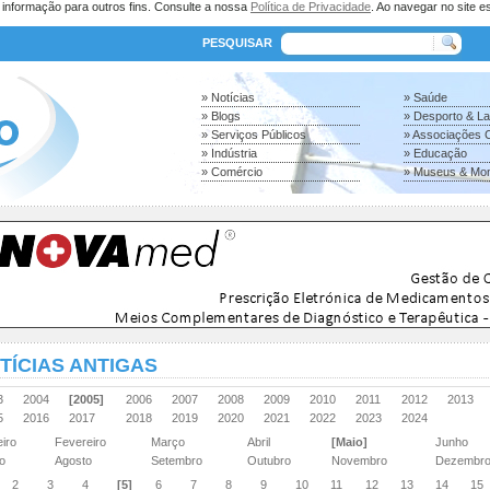
a informação para outros fins. Consulte a nossa
Política de Privacidade
. Ao navegar no site es
PESQUISAR
» Notícias
» Saúde
» Blogs
» Desporto & L
» Serviços Públicos
» Associações C
» Indústria
» Educação
» Comércio
» Museus & Mo
TÍCIAS ANTIGAS
03
2004
[2005]
2006
2007
2008
2009
2010
2011
2012
2013
15
2016
2017
2018
2019
2020
2021
2022
2023
2024
eiro
Fevereiro
Março
Abril
[Maio]
Junho
ho
Agosto
Setembro
Outubro
Novembro
Dezembr
2
3
4
[5]
6
7
8
9
10
11
12
13
14
15