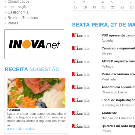
» Classificados
1
2
3
4
5
6
7
» Localização
17
18
19
20
21
22
2
» Gastronomia
» Roteiros Turísticos
» Praias
SEXTA-FEIRA, 27 DE MA
PSD apresenta candi
Águeda
Camarão e espumante
Silveiro
ADREP organiza torne
Palhaça
RECEITA
SUGESTÃO
Meias escondiam ar
Mealhada
Assembleia aprova e
Oliveira do Bairro
Local de implantação
Subestação Eléctrica 
Sashimi
Ambiente
Lavar e secar com papel de cozinha o
atum, o linguado e a lula. Com uma faca
Notícias do Euro Info 
muito afiada cortar o linguado em fatias
...
Quercus dá nota nega
» ver mais receitas
Praias