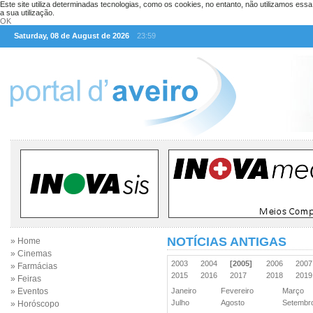
Este site utiliza determinadas tecnologias, como os cookies, no entanto, não utilizamos ess
a sua utilização.
OK
Saturday, 08 de August de 2026
23:59
NOTÍCIAS ANTIGAS
» Home
» Cinemas
2003
2004
[2005]
2006
200
» Farmácias
2015
2016
2017
2018
201
» Feiras
» Eventos
Janeiro
Fevereiro
Março
Julho
Agosto
Setemb
» Horóscopo