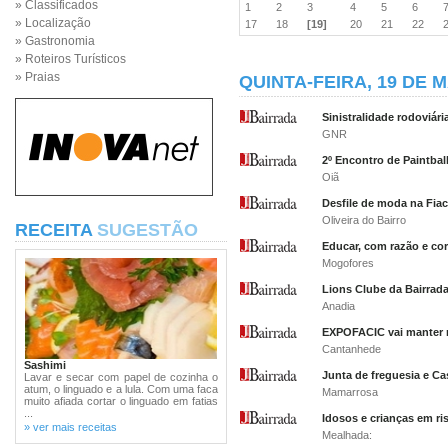
» Classificados
1
2
3
4
5
6
» Localização
17
18
[19]
20
21
22
» Gastronomia
» Roteiros Turísticos
» Praias
QUINTA-FEIRA, 19 DE M
Sinistralidade rodoviár
GNR
2º Encontro de Paintbal
Oiã
Desfile de moda na Fia
Oliveira do Bairro
RECEITA
SUGESTÃO
Educar, com razão e co
Mogofores
Lions Clube da Bairrada
Anadia
EXPOFACIC vai manter n
Cantanhede
Sashimi
Junta de freguesia e C
Lavar e secar com papel de cozinha o
atum, o linguado e a lula. Com uma faca
Mamarrosa
muito afiada cortar o linguado em fatias
...
Idosos e crianças em ri
» ver mais receitas
Mealhada: