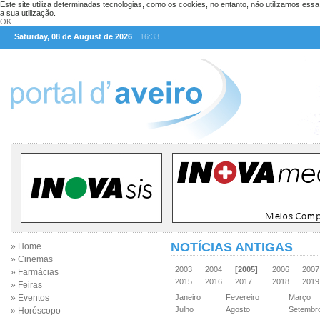
Este site utiliza determinadas tecnologias, como os cookies, no entanto, não utilizamos ess
a sua utilização.
OK
Saturday, 08 de August de 2026
16:33
NOTÍCIAS ANTIGAS
» Home
» Cinemas
2003
2004
[2005]
2006
200
» Farmácias
2015
2016
2017
2018
201
» Feiras
» Eventos
Janeiro
Fevereiro
Março
Julho
Agosto
Setemb
» Horóscopo