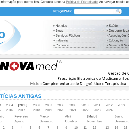
a informação para outros fins. Consulte a nossa
Política de Privacidade
. Ao navegar no site es
PESQUISAR
» Notícias
» Saúde
» Blogs
» Desporto & L
» Serviços Públicos
» Associações C
» Indústria
» Educação
» Comércio
» Museus & Mo
TÍCIAS ANTIGAS
03
2004
[2005]
2006
2007
2008
2009
2010
2011
2012
2013
15
2016
2017
2018
2019
2020
2021
2022
2023
2024
eiro
Fevereiro
Março
Abril
[Maio]
Junho
ho
Agosto
Setembro
Outubro
Novembro
Dezembr
2
3
4
5
6
7
8
9
10
11
12
13
14
15