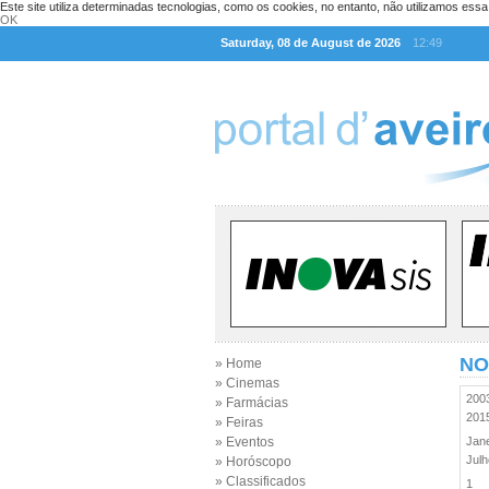
Este site utiliza determinadas tecnologias, como os cookies, no entanto, não utilizamos ess
OK
Saturday, 08 de August de 2026
12:49
NO
» Home
» Cinemas
20
» Farmácias
20
» Feiras
» Eventos
Jan
Jul
» Horóscopo
» Classificados
1