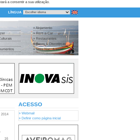
tará a consentir a sua utilização.
LÍNGUA
» Alojamento
azer
» Rent-a-Car
ulturais
» Restaurantes
» Bares & Discotecas
numentos
» Sites Nac. & Inter.
ACESSO
» Webmail
2014
» Definir como página inicial
o
16