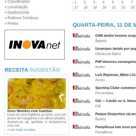
» Classificados
1
2
3
4
5
6
7
» Localização
17
18
19
20
21
22
2
» Gastronomia
» Roteiros Turísticos
» Praias
QUARTA-FEIRA, 11 DE 
GNR detém homem suspei
Águeda
Ucraniano detido por seq
Oliveira do Bairro
PSP detectou estrangeira
Aveiro
RECEITA
SUGESTÃO
Luís Represas, Mário Lú
Aveiro
Sporting Clube comemor
Fermentelos
Oiã — Calvão no S. Sebas
Oiã
Ovos Mexidos com Gambas
Parque Desportivo vai ar
Leva-se uma frigideira ao lume, com um
pouco de margarina e os alhos picados.
Bustos
Juntam-se as gambas e tempera-se
com sal ...
Pampilhosa tem novo pre
» ver mais receitas
Pampilhosa