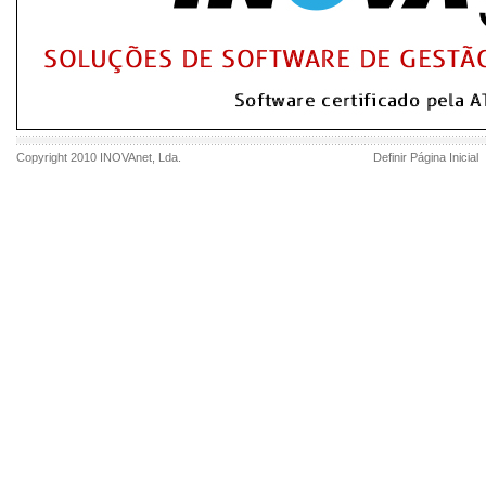
Copyright 2010
INOVAnet
, Lda.
Definir Página Inicial