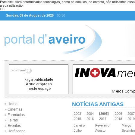
Este site utiliza determinadas tecnologias, como os cookies, no entanto, não utilizamos ess
a sua utilização.
OK
Sunday, 09 de August de 2026
05:50
NOTÍCIAS ANTIGAS
» Home
» Cinemas
2003
2004
[2005]
2006
200
» Farmácias
2015
2016
2017
2018
201
» Feiras
» Eventos
Janeiro
Fevereiro
Março
Julho
Agosto
Setemb
» Horóscopo