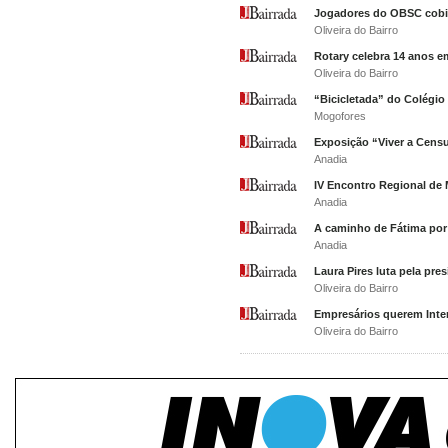
Jogadores do OBSC cob
Oliveira do Bairro
Rotary celebra 14 anos em
Oliveira do Bairro
“Bicicletada” do Colégi
Mogofores
Exposição “Viver a Cens
Anadia
IV Encontro Regional de
Anadia
A caminho de Fátima por 
Anadia
Laura Pires luta pela pr
Oliveira do Bairro
Empresários querem Inter
Oliveira do Bairro