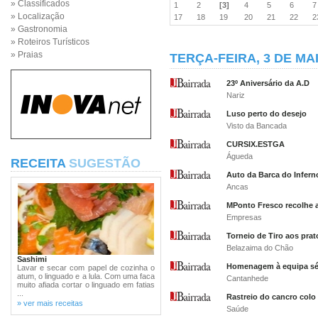
» Classificados
1
2
[3]
4
5
6
» Localização
17
18
19
20
21
22
» Gastronomia
» Roteiros Turísticos
» Praias
TERÇA-FEIRA, 3 DE MA
23º Aniversário da A.D
Nariz
Luso perto do desejo
Visto da Bancada
CURSIX.ESTGA
Águeda
RECEITA
SUGESTÃO
Auto da Barca do Infern
Ancas
MPonto Fresco recolhe 
Empresas
Torneio de Tiro aos prat
Belazaima do Chão
Sashimi
Homenagem à equipa sén
Lavar e secar com papel de cozinha o
atum, o linguado e a lula. Com uma faca
Cantanhede
muito afiada cortar o linguado em fatias
...
Rastreio do cancro colo 
» ver mais receitas
Saúde