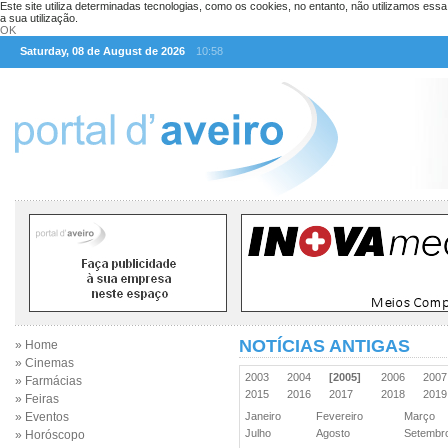
Este site utiliza determinadas tecnologias, como os cookies, no entanto, não utilizamos ess
a sua utilização.
OK
Saturday, 08 de August de 2026
10:58
NOTÍCIAS ANTIGAS
» Home
» Cinemas
2003
2004
[2005]
2006
200
» Farmácias
2015
2016
2017
2018
201
» Feiras
» Eventos
Janeiro
Fevereiro
Março
Julho
Agosto
Setemb
» Horóscopo