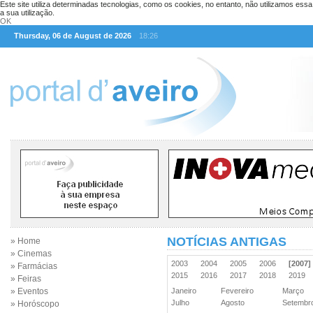
Este site utiliza determinadas tecnologias, como os cookies, no entanto, não utilizamos ess
a sua utilização.
OK
Thursday, 06 de August de 2026
18:26
NOTÍCIAS ANTIGAS
» Home
» Cinemas
2003
2004
2005
2006
[2007]
» Farmácias
2015
2016
2017
2018
2019
» Feiras
» Eventos
Janeiro
Fevereiro
Março
Julho
Agosto
Setemb
» Horóscopo