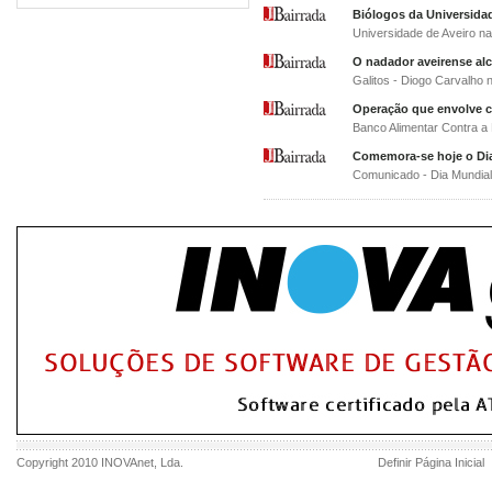
Biólogos da Universid
Universidade de Aveiro 
O nadador aveirense al
Galitos - Diogo Carvalho 
Operação que envolve ce
Banco Alimentar Contra 
Comemora-se hoje o Dia
Comunicado - Dia Mundial
Copyright 2010
INOVAnet
, Lda.
Definir Página Inicial