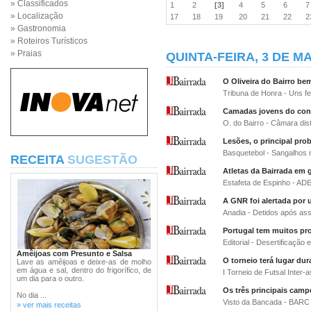
» Classificados
1
2
[3]
4
5
6
» Localização
17
18
19
20
21
22
» Gastronomia
» Roteiros Turísticos
» Praias
QUINTA-FEIRA, 3 DE MA
O Oliveira do Bairro b
Tribuna de Honra - Uns fe
Camadas jovens do con
O. do Bairro - Câmara dist
Lesões, o principal pro
Basquetebol - Sangalhos 
RECEITA
SUGESTÃO
Atletas da Bairrada em 
Estafeta de Espinho - A
A GNR foi alertada por
Anadia - Detidos após as
Portugal tem muitos pr
Editorial - Desertificação e
Amêijoas com Presunto e Salsa
O torneio terá lugar du
Lave as amêijoas e deixe-as de molho
em água e sal, dentro do frigorífico, de
I Torneio de Futsal Inter
um dia para o outro.
Os três principais cam
No dia ...
Visto da Bancada - BARC 
» ver mais receitas