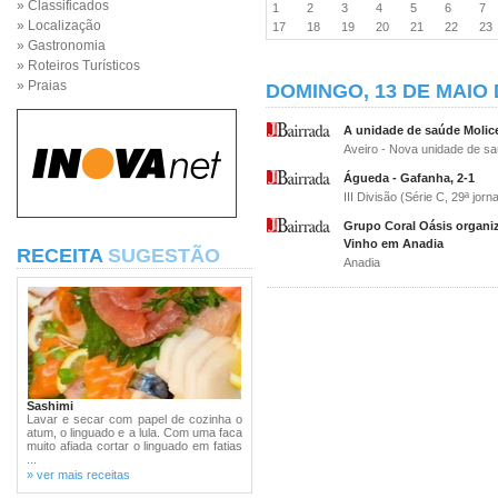
» Classificados
1
2
3
4
5
6
7
» Localização
17
18
19
20
21
22
2
» Gastronomia
» Roteiros Turísticos
» Praias
DOMINGO, 13 DE MAIO 
A unidade de saúde Molic
Aveiro - Nova unidade de sa
Águeda - Gafanha, 2-1
III Divisão (Série C, 29ª jor
Grupo Coral Oásis organiz
Vinho em Anadia
RECEITA
SUGESTÃO
Anadia
Sashimi
Lavar e secar com papel de cozinha o
atum, o linguado e a lula. Com uma faca
muito afiada cortar o linguado em fatias
...
» ver mais receitas