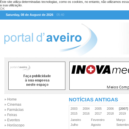
Este site utiliza determinadas tecnologias, como os cookies, no entanto, não utilizamos ess
a sua utilização.
OK
Saturday, 08 de August de 2026
05:40
NOTÍCIAS ANTIGAS
» Home
» Cinemas
2003
2004
2005
2006
[2007]
» Farmácias
2015
2016
2017
2018
2019
» Feiras
» Eventos
Janeiro
Fevereiro
Março
Julho
Agosto
Setemb
» Horóscopo