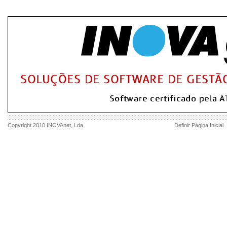
Copyright 2010
INOVAnet
, Lda.
Definir Página Inicial