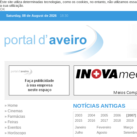
Este site utiliza determinadas tecnologias, como os cookies, no entanto, não utilizamos ess
a sua utilização.
OK
Saturday, 08 de August de 2026
18:30
NOTÍCIAS ANTIGAS
» Home
» Cinemas
2003
2004
2005
2006
[2007]
» Farmácias
2015
2016
2017
2018
2019
» Feiras
» Eventos
Janeiro
Fevereiro
Março
Julho
Agosto
Setemb
» Horóscopo