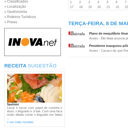
» Classificados
1
2
3
4
5
6
» Localização
17
18
19
20
21
22
2
» Gastronomia
» Roteiros Turísticos
» Praias
TERÇA-FEIRA, 8 DE MA
Plano de reequilíbrio fina
Aveiro - Élio Maia anuncia 
Presidente inaugurou pól
Aveiro - Cavaco diz que Po
RECEITA
SUGESTÃO
Sashimi
Lavar e secar com papel de cozinha o
atum, o linguado e a lula. Com uma faca
muito afiada cortar o linguado em fatias
...
» ver mais receitas