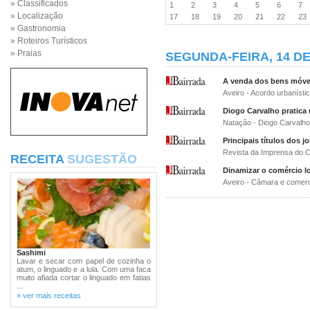
» Classificados
1
2
3
4
5
6
7
» Localização
17
18
19
20
21
22
2
» Gastronomia
» Roteiros Turísticos
» Praias
SEGUNDA-FEIRA, 14 DE
A venda dos bens móvei
Aveiro - Acordo urbanístic
Diogo Carvalho pratica
Natação - Diogo Carvalho
Principais títulos dos jo
Revista da Imprensa do C
RECEITA
SUGESTÃO
Dinamizar o comércio lo
Aveiro - Câmara e comer
Sashimi
Lavar e secar com papel de cozinha o
atum, o linguado e a lula. Com uma faca
muito afiada cortar o linguado em fatias
...
» ver mais receitas