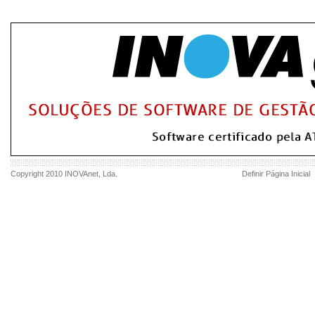
Copyright 2010
INOVAnet
, Lda.
Definir Página Inicial