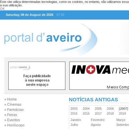
Este site utiliza determinadas tecnologias, como os cookies, no entanto, não utilizamos ess
a sua utilização.
OK
Saturday, 08 de August de 2026
07:50
NOTÍCIAS ANTIGAS
» Home
» Cinemas
2003
2004
2005
2006
[2007]
» Farmácias
2015
2016
2017
2018
2019
» Feiras
» Eventos
Janeiro
Fevereiro
Março
Julho
Agosto
Setemb
» Horóscopo