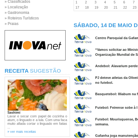
» Classificados
1
2
3
4
5
6
7
» Localização
17
18
19
20
21
22
2
» Gastronomia
» Roteiros Turísticos
» Praias
SÁBADO, 14 DE MAIO D
Centro Paroquial da Gafa
“Vamos solicitar ao Minis
Organização Mundial de S
Andebol: Alavarium perde
RECEITA
SUGESTÃO
PJ deteve atletas da Oliv
no futebol.
Basquetebol: Illiabum na f
Futebol: Feirense sobe à I
Sashimi
Lavar e secar com papel de cozinha o
Futebol: Mourisquense, Be
atum, o linguado e a lula. Com uma faca
muito afiada cortar o linguado em fatias
semana.
...
» ver mais receitas
Gafanha joga manutenção