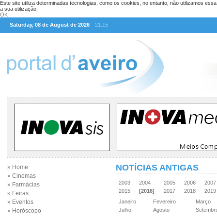
Este site utiliza determinadas tecnologias, como os cookies, no entanto, não utilizamos ess
a sua utilização.
OK
Saturday, 08 de August de 2026
21:15
NOTÍCIAS ANTIGAS
» Home
» Cinemas
2003
2004
2005
2006
200
» Farmácias
2015
[2016]
2017
2018
201
» Feiras
» Eventos
Janeiro
Fevereiro
Março
Julho
Agosto
Setemb
» Horóscopo