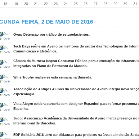
18
19
20
21
22
23
24
25
26
27
28
29
30
31
GUNDA-FEIRA, 2 DE MAIO DE 2016
Ovar: Detenção por tráfico de estupefacientes.
Tech Days reúne em Aveiro os melhores do sector das Tecnologias de Infor
Comunicação e Eletrónica.
Câmara da Murtosa lançou Concurso Público para a execução de infraestrut
integradas no Plano de Pormenor da Maceda.
Wine Trophy realiza-se esta semana na Bairrada.
Associação de Antigos Alunos da Universidade de Aveiro integra nova secç
espeleologia.
Vista Alegre celebra parceria com designer Espanhol para reforçar presença
Espanha.
Judo: Associação Académica da Universidade de Aveiro marca presença no
Internacional de Barcelos.
EDP Solidária 2016 abre candidaturas para projetos na área da Inclusão Socia