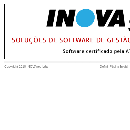
Copyright 2010
INOVAnet
, Lda.
Definir Página Inicial