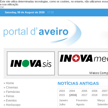
Este site utiliza determinadas tecnologias, como os cookies, no entanto, não utilizamos ess
a sua utilização.
OK
Saturday, 08 de August de 2026
17:05
NOTÍCIAS ANTIGAS
» Home
» Cinemas
2003
2004
2005
2006
200
» Farmácias
2015
[2016]
2017
2018
201
» Feiras
» Eventos
Janeiro
Fevereiro
Março
Julho
Agosto
Setemb
» Horóscopo