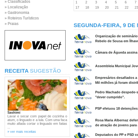
» Classificados
1
2
3
4
5
6
» Localização
17
18
19
20
21
22
2
» Gastronomia
» Roteiros Turísticos
» Praias
SEGUNDA-FEIRA, 9 DE 
Organização de seminário
Rebelo de Sousa em Ílhav
Câmara de Águeda assina 
Assembleia Municipal Jove
RECEITA
SUGESTÃO
Empresários desafiados a
Mil milhões já foram distr
Pedro Machado despede-se
"dever cumprido".
PSP efetuou 18 detenções
Sashimi
Lavar e secar com papel de cozinha o
atum, o linguado e a lula. Com uma faca
Rosa Maria Albernaz defe
muito afiada cortar o linguado em fatias
de atração de jovens para 
...
» ver mais receitas
Deputados do PP e PSD co